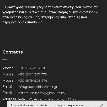
“Η φωτογραφία είναι η τέχνη της αποτύπωσης του φωτός, του
χρώματος και των συναισθημάτων. Χωρίς αυτήν, ο κόσμος θα
ήταν ένας κενός καμβάς, στερημένος από ιστορίες που
περιμένουν να ειπωθούν.”
Contacts
Phone:
+30 210 481 2591
Mobile:
+30 6944 367 773
Mobile:
+30 6979 608 574
Email:
info@paterakisphoto.gr
Email:
paterakisphoto@gmail.com
Address:
Νάξου 80, Άγιος Ιωάννης Ρέντης, 182 33
This website uses cookies to improve your experience.