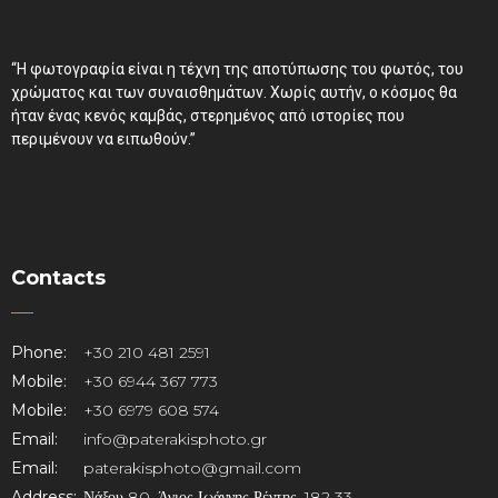
“Η φωτογραφία είναι η τέχνη της αποτύπωσης του φωτός, του
χρώματος και των συναισθημάτων. Χωρίς αυτήν, ο κόσμος θα
ήταν ένας κενός καμβάς, στερημένος από ιστορίες που
περιμένουν να ειπωθούν.”
Contacts
Phone:
+30 210 481 2591
Mobile:
+30 6944 367 773
Mobile:
+30 6979 608 574
Email:
info@paterakisphoto.gr
Email:
paterakisphoto@gmail.com
Address:
Νάξου 80, Άγιος Ιωάννης Ρέντης, 182 33