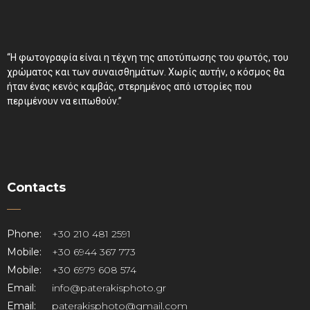
“Η φωτογραφία είναι η τέχνη της αποτύπωσης του φωτός, του
χρώματος και των συναισθημάτων. Χωρίς αυτήν, ο κόσμος θα
ήταν ένας κενός καμβάς, στερημένος από ιστορίες που
περιμένουν να ειπωθούν.”
Contacts
Phone:
+30 210 481 2591
Mobile:
+30 6944 367 773
Mobile:
+30 6979 608 574
Email:
info@paterakisphoto.gr
Email:
paterakisphoto@gmail.com