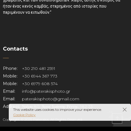
χρώματος και των συναισθημάτων. Χωρίς αυτήν, ο κόσμος θα
ήταν ένας κενός καμβάς, στερημένος από ιστορίες που
περιμένουν να ειπωθούν.”
Contacts
Phone:
+30 210 481 2591
Mobile:
+30 6944 367 773
Mobile:
+30 6979 608 574
Email:
info@paterakisphoto.gr
Email:
paterakisphoto@gmail.com
Address:
Νάξου 80, Άγιος Ιωάννης Ρέντης, 182 33
This website uses cookies to improve your experience.
Cookie Policy
Copyright © 2025 Paterakis. All Rights Reserved.