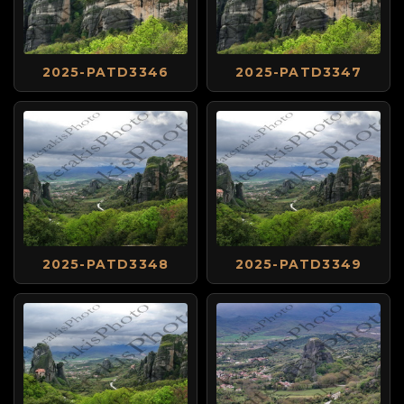
2025-PATD3346
2025-PATD3347
2025-PATD3348
2025-PATD3349