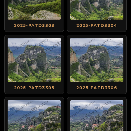
2025-PATD3303
2025-PATD3304
2025-PATD3305
2025-PATD3306