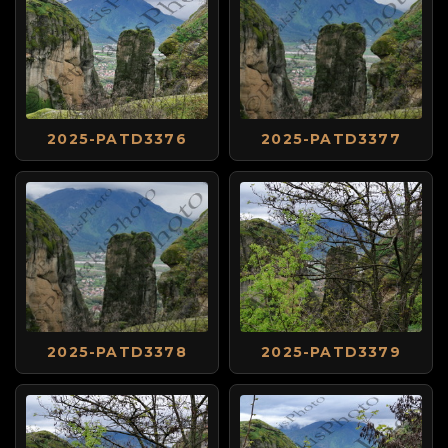
2025-PATD3376
2025-PATD3377
2025-PATD3378
2025-PATD3379