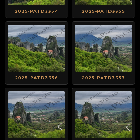
2025-PATD3354
2025-PATD3355
2025-PATD3356
2025-PATD3357