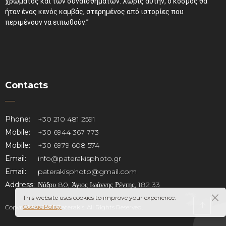
χρώματος και των συναισθημάτων. Χωρίς αυτήν, ο κόσμος θα
ήταν ένας κενός καμβάς, στερημένος από ιστορίες που
περιμένουν να ειπωθούν.”
Contacts
Phone:
+30 210 481 2591
Mobile:
+30 6944 367 773
Mobile:
+30 6979 608 574
Email:
info@paterakisphoto.gr
Email:
paterakisphoto@gmail.com
Address:
Νάξου 80, Άγιος Ιωάννης Ρέντης, 182 33
This website uses cookies to improve your experience.
Cookie Policy
Copyright © 2025 Paterakis. All Rights Reserved.