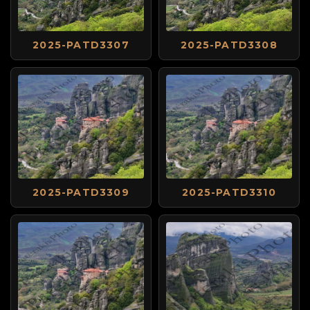
2025-PATD3307
2025-PATD3308
2025-PATD3309
2025-PATD3310