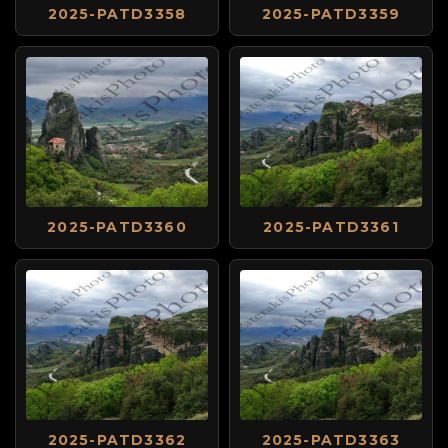
2025-PATD3358
2025-PATD3359
2025-PATD3360
2025-PATD3361
2025-PATD3362
2025-PATD3363