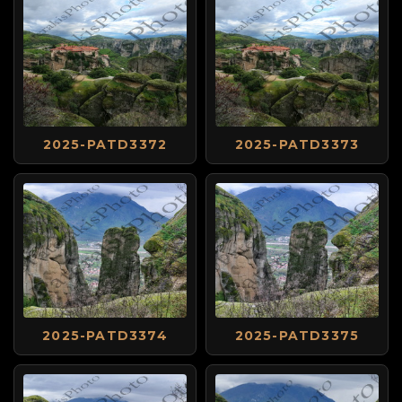
2025-PATD3372
2025-PATD3373
2025-PATD3374
2025-PATD3375