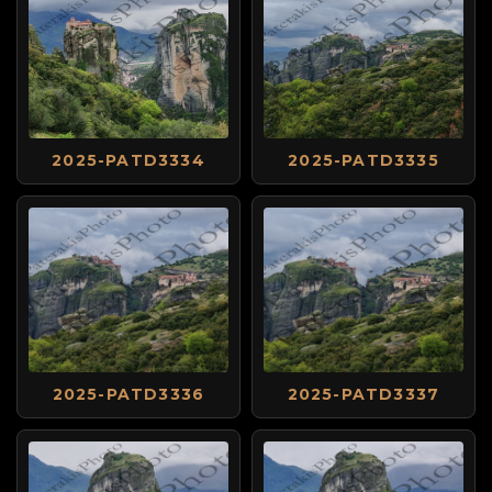
2025-PATD3334
2025-PATD3335
2025-PATD3336
2025-PATD3337