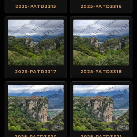
2025-PATD3315
2025-PATD3316
2025-PATD3317
2025-PATD3318
2025-PATD3320
2025-PATD3321