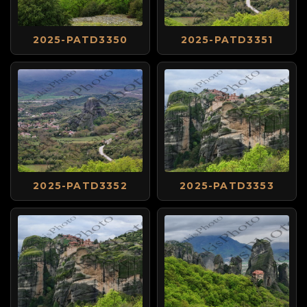
2025-PATD3350
2025-PATD3351
2025-PATD3352
2025-PATD3353