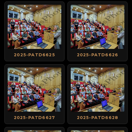
2025-PATD6625
2025-PATD6626
2025-PATD6627
2025-PATD6628