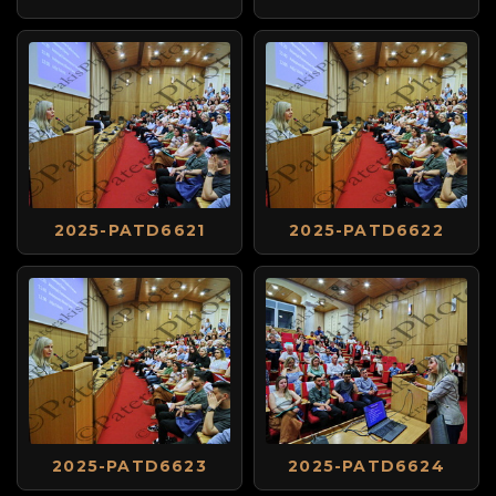
2025-PATD6621
2025-PATD6622
2025-PATD6623
2025-PATD6624