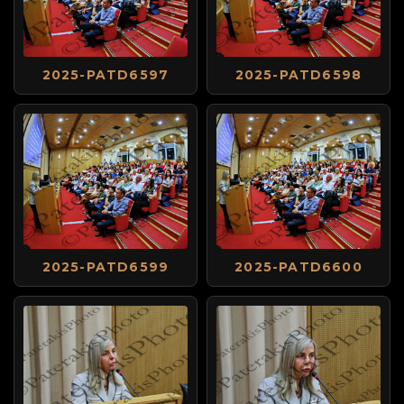
2025-PATD6597
2025-PATD6598
2025-PATD6599
2025-PATD6600