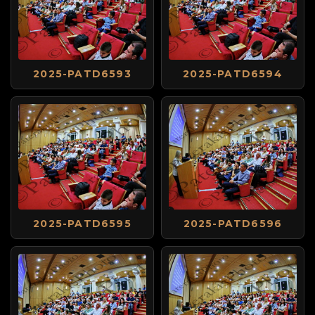
2025-PATD6593
2025-PATD6594
2025-PATD6595
2025-PATD6596