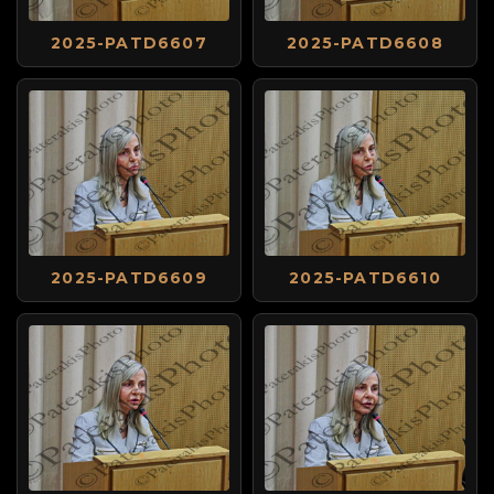
2025-PATD6607
2025-PATD6608
2025-PATD6609
2025-PATD6610