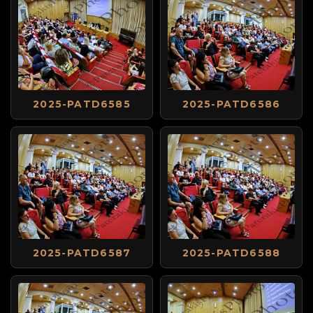
2025-PATD6585
2025-PATD6586
2025-PATD6587
2025-PATD6588