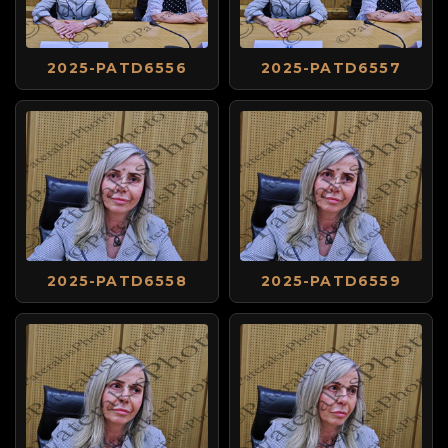
2025-PATD6556
2025-PATD6557
2025-PATD6558
2025-PATD6559