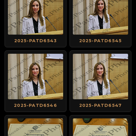
2025-PATD6543
2025-PATD6545
2025-PATD6546
2025-PATD6547