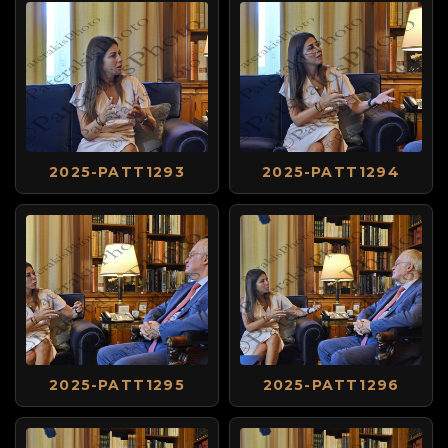
2025-PATT1293
2025-PATT1294
2025-PATT1295
2025-PATT1296