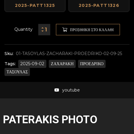
2025-PATT1325
2025-PATT1326
Quantity
ΠΡΟΣΘΉΚΗ ΣΤΟ ΚΑΛΆΘΙ
Sku:
01-TASOYLAS-ZACHARAKI-PROEDRIKO-02-09-25
Tags:
2025-09-02
ΖΑΧΑΡΑΚΗ
ΠΡΟΕΔΡΙΚΟ
ΤΑΣΟΥΛΑΣ
youtube
PATERAKIS PHOTO