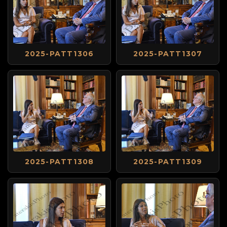
2025-PATT1306
2025-PATT1307
2025-PATT1308
2025-PATT1309