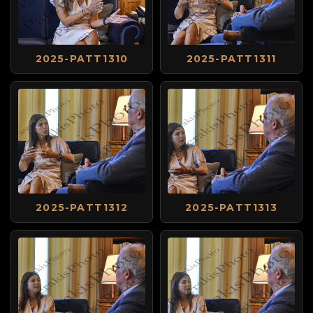
2025-PATT1310
2025-PATT1311
2025-PATT1312
2025-PATT1313