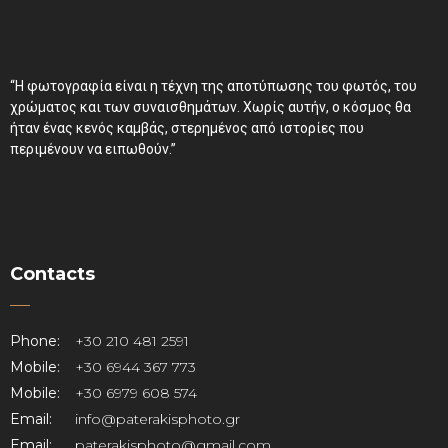
“Η φωτογραφία είναι η τέχνη της αποτύπωσης του φωτός, του
χρώματος και των συναισθημάτων. Χωρίς αυτήν, ο κόσμος θα
ήταν ένας κενός καμβάς, στερημένος από ιστορίες που
περιμένουν να ειπωθούν.”
Contacts
Phone:
+30 210 481 2591
Mobile:
+30 6944 367 773
Mobile:
+30 6979 608 574
Email:
info@paterakisphoto.gr
Email:
paterakisphoto@gmail.com