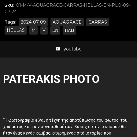
Sku:
01-M-V-AQUAGRACE-CARRAS-HELLAS-EN-PLO-09-
07-24
Tags:
2024-07-09
AQUAGRACE
CARRAS
HELLAS
M
V
ΕΝ
ΠΛΩ
youtube
PATERAKIS PHOTO
“Η φωτογραφία είναι η τέχνη της αποτύπωσης του φωτός, του
χρώματος και των συναισθημάτων. Χωρίς αυτήν, ο κόσμος θα
ήταν ένας κενός καμβάς, στερημένος από ιστορίες που