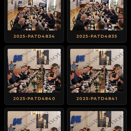
2025-PATD4834
2025-PATD4835
2025-PATD4840
2025-PATD4841