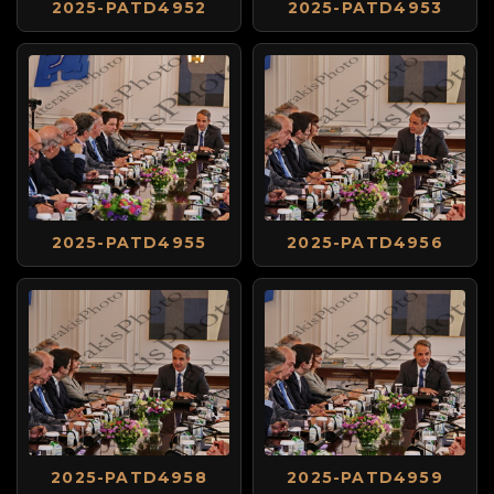
2025-PATD4952
2025-PATD4953
2025-PATD4955
2025-PATD4956
2025-PATD4958
2025-PATD4959