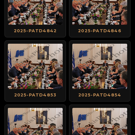
2025-PATD4842
2025-PATD4846
2025-PATD4853
2025-PATD4854