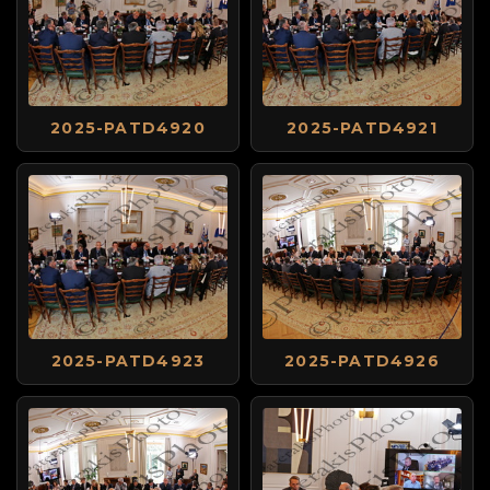
2025-PATD4920
2025-PATD4921
2025-PATD4923
2025-PATD4926