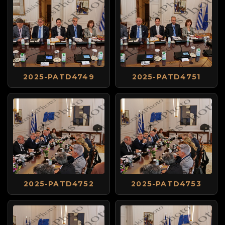
2025-PATD4749
2025-PATD4751
2025-PATD4752
2025-PATD4753