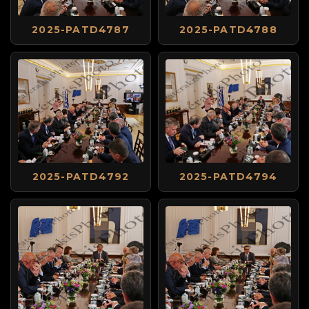
2025-PATD4787
2025-PATD4788
2025-PATD4792
2025-PATD4794