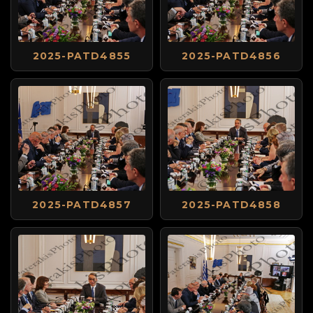
2025-PATD4855
2025-PATD4856
2025-PATD4857
2025-PATD4858