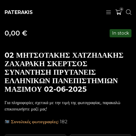
0
PATERAKIS
0,00
€
In stock
02 ΜΗΤΣΟΤΑΚΗΣ ΧΑΤΖΗΔΑΚΗΣ
ΖΑΧΑΡΑΚΗ ΣΚΕΡΤΣΟΣ
ΣΥΝΑΝΤΗΣΗ ΠΡΥΤΑΝΕΙΣ
ΕΛΛΗΝΙΚΩΝ ΠΑΝΕΠΙΣΤΗΜΙΩΝ
ΜΑΞΙΜΟΥ 02-06-2025
Για πληροφορίες σχετικά με την τιμή της φωτογραφίας, παρακαλώ
επικοινωνήστε μαζί μας!
Συνολικές φωτογραφίες:
182