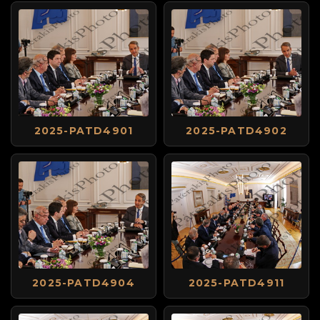
2025-PATD4901
2025-PATD4902
2025-PATD4904
2025-PATD4911