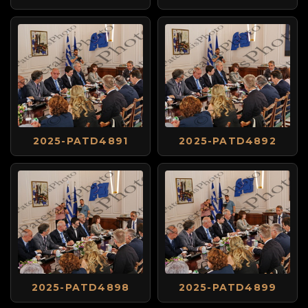
2025-PATD4891
2025-PATD4892
2025-PATD4898
2025-PATD4899