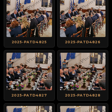
2025-PATD4825
2025-PATD4826
2025-PATD4827
2025-PATD4828