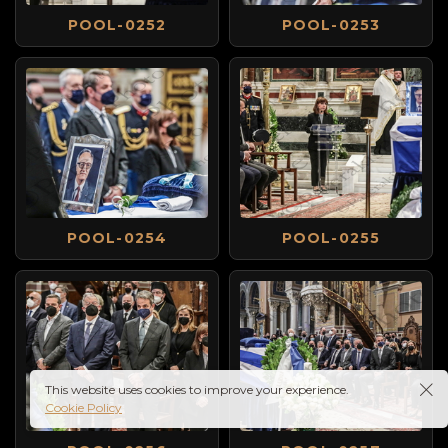
POOL-0252
POOL-0253
POOL-0254
POOL-0255
This website uses cookies to improve your experience.
Cookie Policy