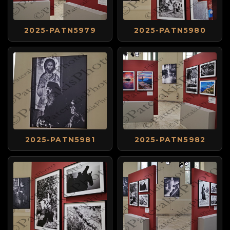
2025-PATN5979
2025-PATN5980
2025-PATN5981
2025-PATN5982