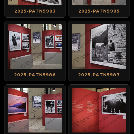
2025-PATN5983
2025-PATN5985
2025-PATN5986
2025-PATN5987