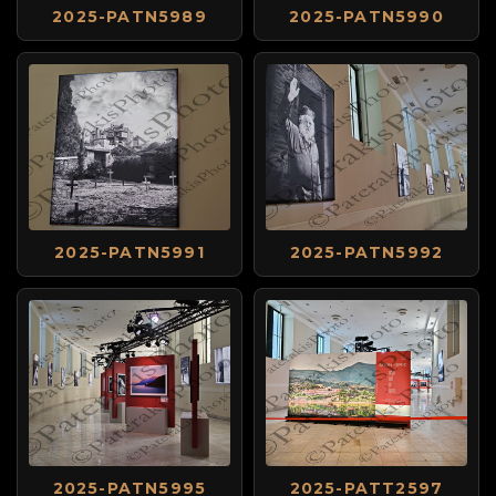
2025-PATN5989
2025-PATN5990
2025-PATN5991
2025-PATN5992
2025-PATN5995
2025-PATT2597