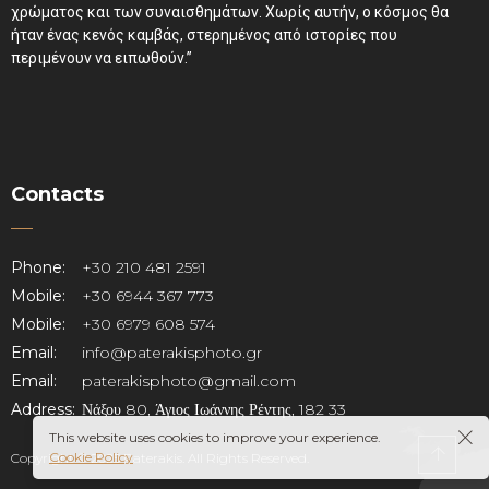
χρώματος και των συναισθημάτων. Χωρίς αυτήν, ο κόσμος θα
ήταν ένας κενός καμβάς, στερημένος από ιστορίες που
περιμένουν να ειπωθούν.”
Contacts
Phone:
+30 210 481 2591
Mobile:
+30 6944 367 773
Mobile:
+30 6979 608 574
Email:
info@paterakisphoto.gr
Email:
paterakisphoto@gmail.com
Address:
Νάξου 80, Άγιος Ιωάννης Ρέντης, 182 33
This website uses cookies to improve your experience.
Cookie Policy
Copyright © 2025 Paterakis. All Rights Reserved.