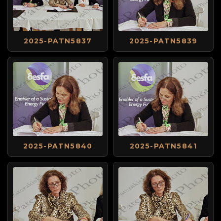
2025-PATN5837
2025-PATN5839
2025-PATN5840
2025-PATN5841