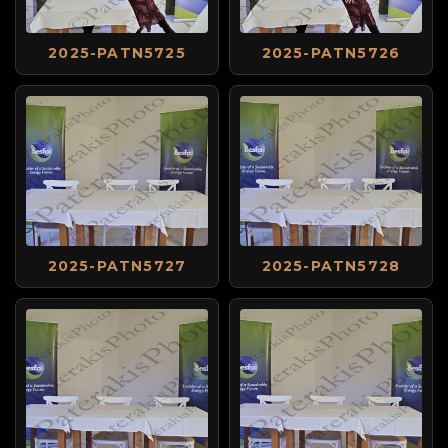
2025-PATN5725
2025-PATN5726
2025-PATN5727
2025-PATN5728