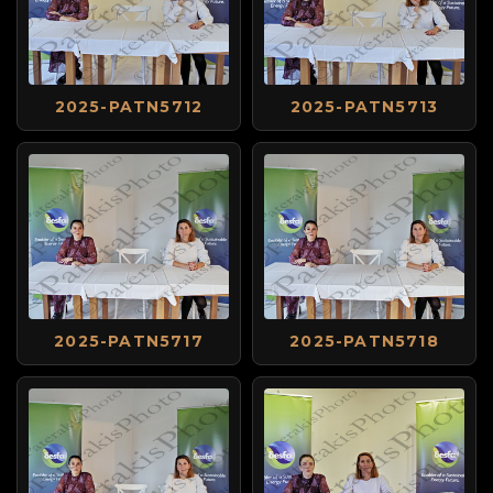
2025-PATN5712
2025-PATN5713
2025-PATN5717
2025-PATN5718