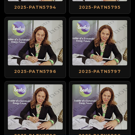
2025-PATN5794
2025-PATN5795
2025-PATN5796
2025-PATN5797