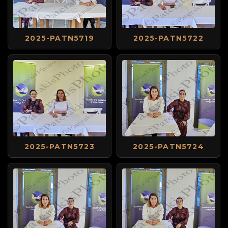
2025-PATN5719
2025-PATN5722
2025-PATN5723
2025-PATN5724