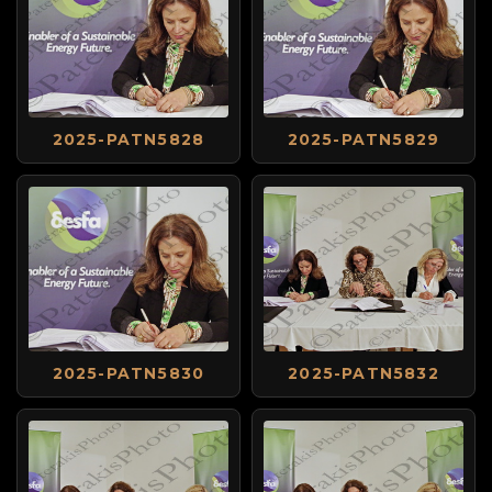
2025-PATN5828
2025-PATN5829
2025-PATN5830
2025-PATN5832