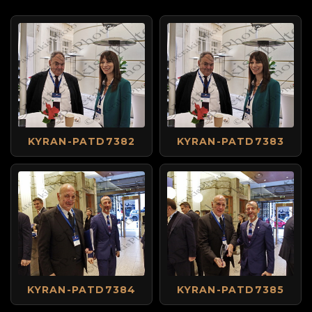
KYRAN-PATD7382
KYRAN-PATD7383
KYRAN-PATD7384
KYRAN-PATD7385