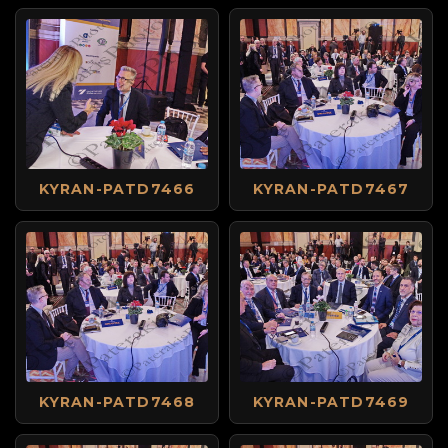
KYRAN-PATD7466
KYRAN-PATD7467
KYRAN-PATD7468
KYRAN-PATD7469