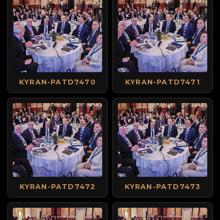
KYRAN-PATD7470
KYRAN-PATD7471
KYRAN-PATD7472
KYRAN-PATD7473