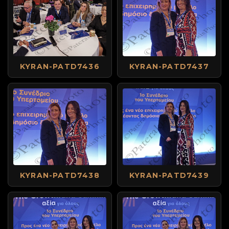
KYRAN-PATD7436
KYRAN-PATD7437
KYRAN-PATD7438
KYRAN-PATD7439