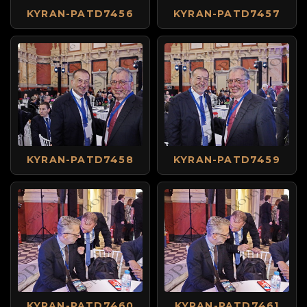
KYRAN-PATD7456
KYRAN-PATD7457
KYRAN-PATD7458
KYRAN-PATD7459
KYRAN-PATD7460
KYRAN-PATD7461