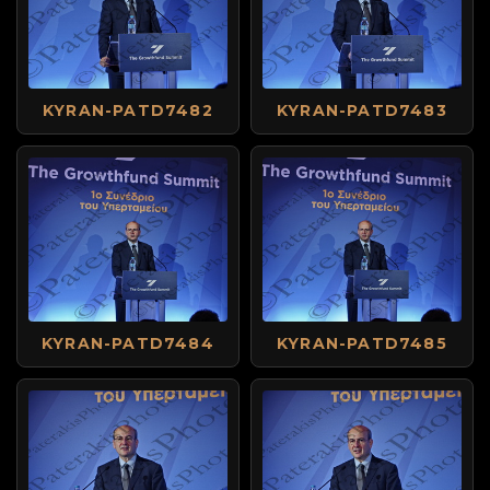
KYRAN-PATD7482
KYRAN-PATD7483
KYRAN-PATD7484
KYRAN-PATD7485