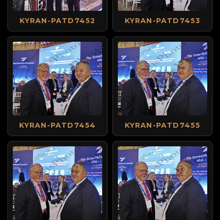
KYRAN-PATD7452
KYRAN-PATD7453
KYRAN-PATD7454
KYRAN-PATD7455