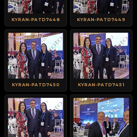
KYRAN-PATD7448
KYRAN-PATD7449
KYRAN-PATD7450
KYRAN-PATD7451