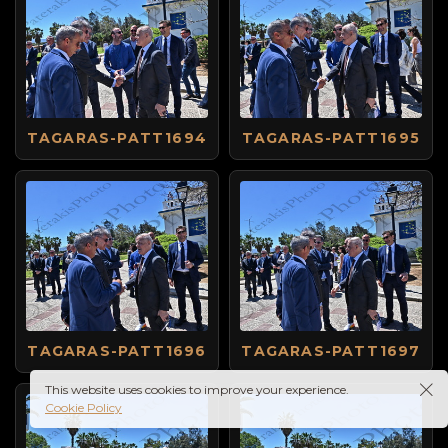
TAGARAS-PATT1694
TAGARAS-PATT1695
TAGARAS-PATT1696
TAGARAS-PATT1697
This website uses cookies to improve your experience.
Cookie Policy