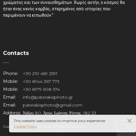
χρώματος και των συναισθημάτων. Χωρίς αυτήν, ο κόσμος θα
ήταν ένας κενός καμβάς, στερημένος από ιστορίες που
περιμένουν να ειπωθούν.”
Contacts
Phone:
+30 210 481 2591
Mobile:
+30 6944 367 773
Mobile:
+30 6979 608 574
Email:
info@paterakisphoto.gr
Email:
paterakisphoto@gmail.com
Address:
Νάξου 80, Άγιος Ιωάννης Ρέντης, 182 33
This website uses cookies to improve your experience.
Cookie Policy
Copyright © 2025 Paterakis. All Rights Reserved.