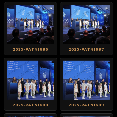
2025-PATN1686
2025-PATN1687
2025-PATN1688
2025-PATN1689