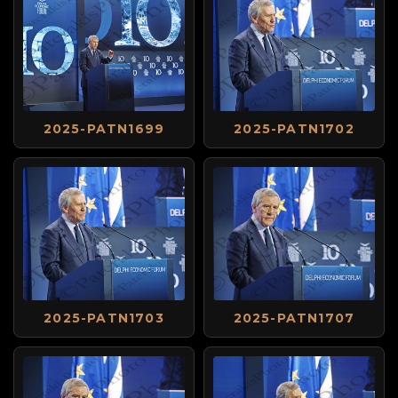
2025-PATN1699
2025-PATN1702
2025-PATN1703
2025-PATN1707