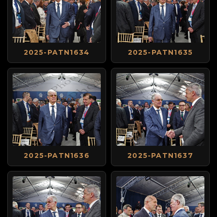
2025-PATN1634
2025-PATN1635
2025-PATN1636
2025-PATN1637