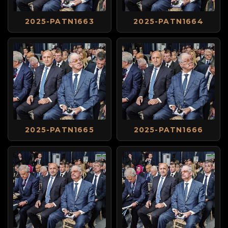
2025-PATN1663
2025-PATN1664
2025-PATN1665
2025-PATN1666