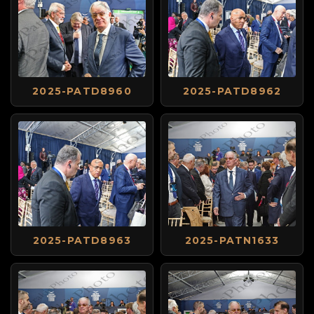
2025-PATD8960
2025-PATD8962
2025-PATD8963
2025-PATN1633