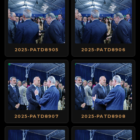
2025-PATD8905
2025-PATD8906
2025-PATD8907
2025-PATD8908