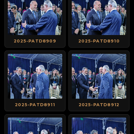
2025-PATD8909
2025-PATD8910
2025-PATD8911
2025-PATD8912