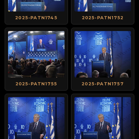
2025-PATN1745
2025-PATN1752
2025-PATN1755
2025-PATN1757