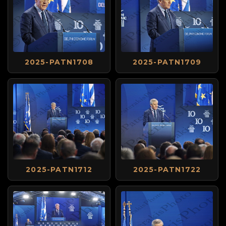
2025-PATN1708
2025-PATN1709
2025-PATN1712
2025-PATN1722