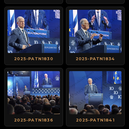
2025-PATN1830
2025-PATN1834
2025-PATN1836
2025-PATN1841