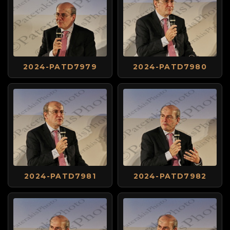
2024-PATD7979
2024-PATD7980
2024-PATD7981
2024-PATD7982