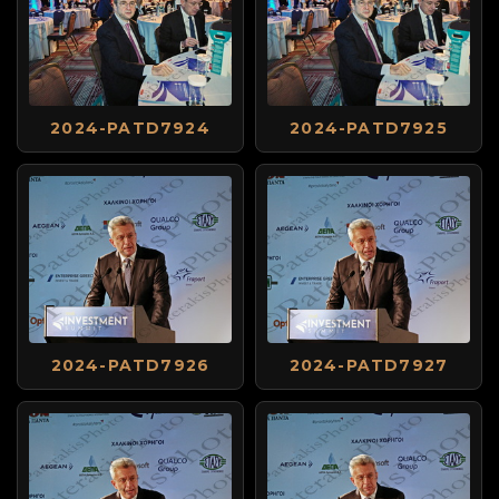
2024-PATD7924
2024-PATD7925
2024-PATD7926
2024-PATD7927