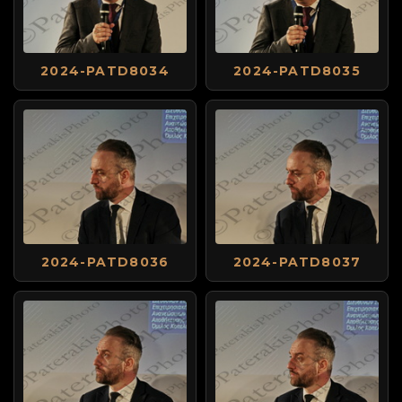
2024-PATD8034
2024-PATD8035
2024-PATD8036
2024-PATD8037