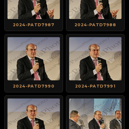
2024-PATD7987
2024-PATD7988
2024-PATD7990
2024-PATD7991