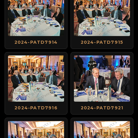
2024-PATD7914
2024-PATD7915
2024-PATD7916
2024-PATD7921