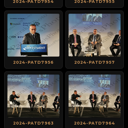
2024-PATD7954
2024-PATD7955
2024-PATD7956
2024-PATD7957
2024-PATD7963
2024-PATD7964