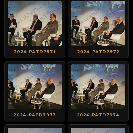
2024-PATD7971
2024-PATD7972
2024-PATD7973
2024-PATD7974