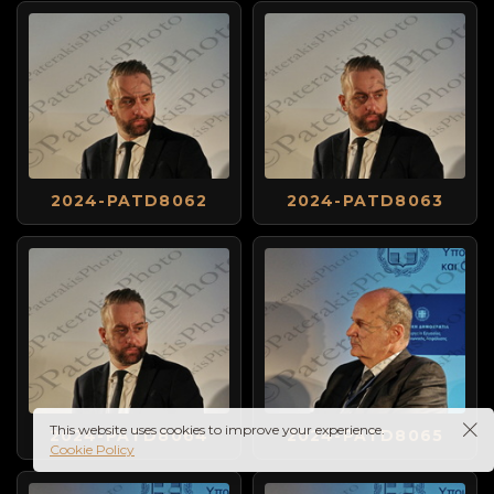
2024-PATD8062
2024-PATD8063
This website uses cookies to improve your experience.
2024-PATD8064
2024-PATD8065
Cookie Policy