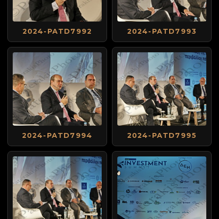
2024-PATD7992
2024-PATD7993
2024-PATD7994
2024-PATD7995