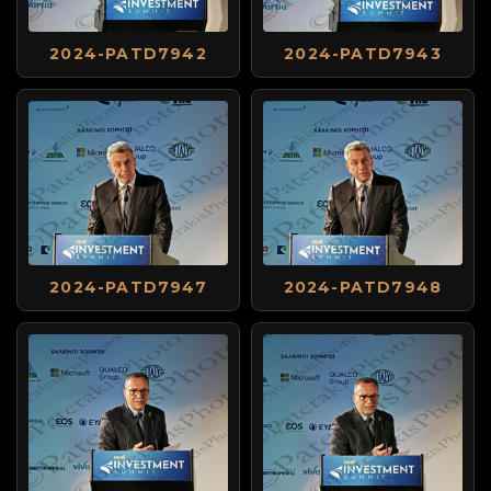
2024-PATD7942
2024-PATD7943
2024-PATD7947
2024-PATD7948