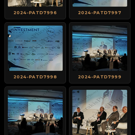
2024-PATD7996
2024-PATD7997
2024-PATD7998
2024-PATD7999