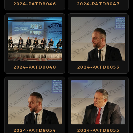
2024-PATD8046
2024-PATD8047
2024-PATD8048
2024-PATD8053
2024-PATD8054
2024-PATD8055