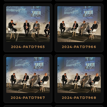
2024-PATD7965
2024-PATD7966
2024-PATD7967
2024-PATD7968