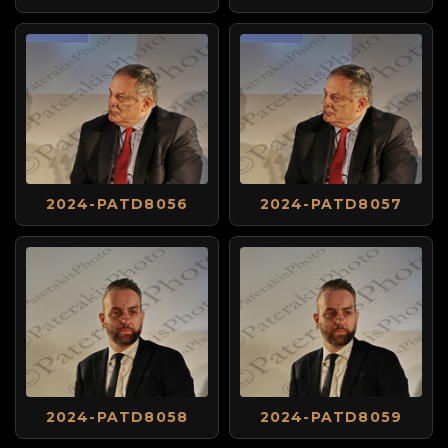
2024-PATD8056
2024-PATD8057
2024-PATD8058
2024-PATD8059