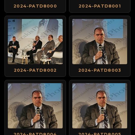
2024-PATD8000
2024-PATD8001
2024-PATD8002
2024-PATD8003
2024-PATD8004
2024-PATD8005