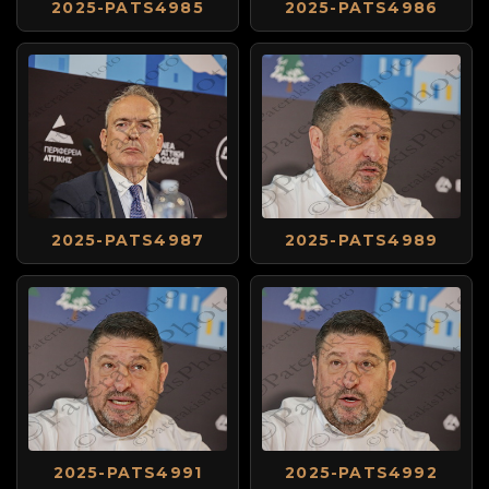
2025-PATS4985
2025-PATS4986
2025-PATS4987
2025-PATS4989
2025-PATS4991
2025-PATS4992