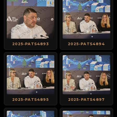
2025-PATS4893
2025-PATS4894
2025-PATS4895
2025-PATS4897