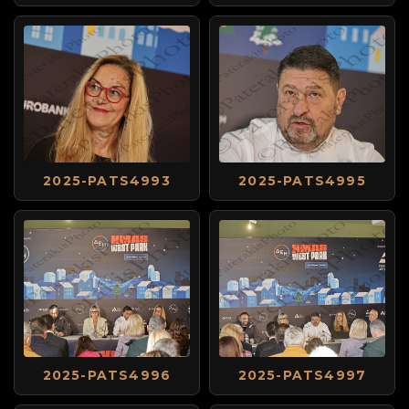
2025-PATS4993
2025-PATS4995
2025-PATS4996
2025-PATS4997