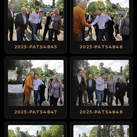
2025-PATS4845
2025-PATS4846
2025-PATS4847
2025-PATS4848