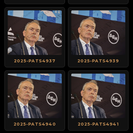
2025-PATS4937
2025-PATS4939
2025-PATS4940
2025-PATS4941