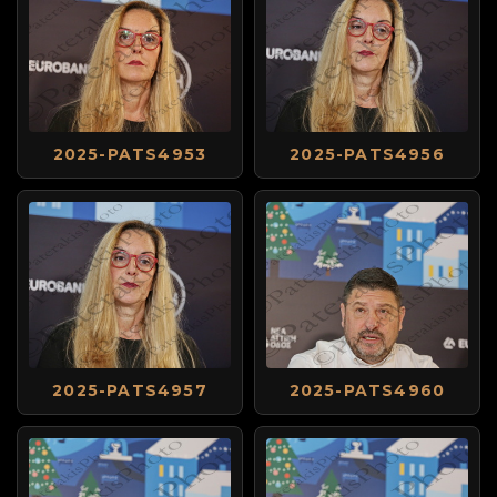
2025-PATS4953
2025-PATS4956
2025-PATS4957
2025-PATS4960