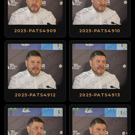
2025-PATS4909
2025-PATS4910
2025-PATS4912
2025-PATS4913