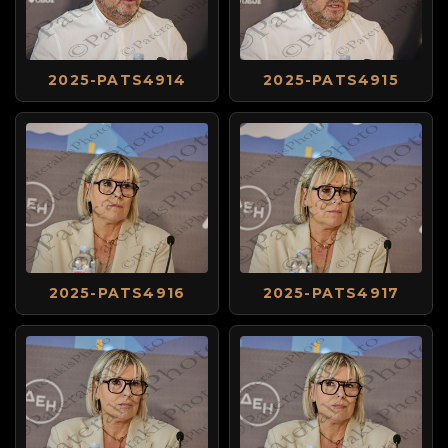
2025-PATS4914
2025-PATS4915
2025-PATS4916
2025-PATS4917