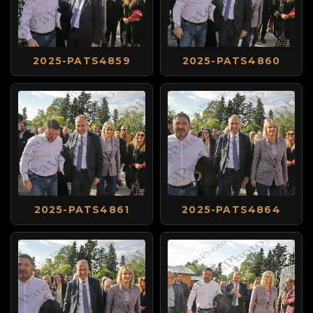
2025-PATS4859
2025-PATS4860
2025-PATS4861
2025-PATS4864