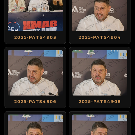
2025-PATS4903
2025-PATS4904
2025-PATS4906
2025-PATS4908