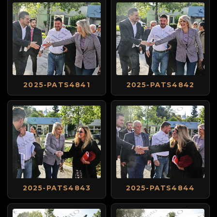
2025-PATS4841
2025-PATS4842
2025-PATS4843
2025-PATS4844