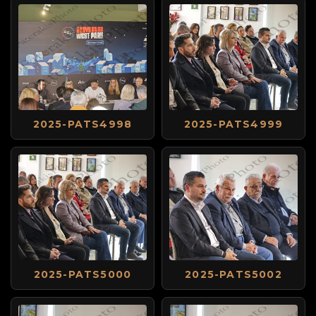
2025-PATS4998
2025-PATS4999
2025-PATS5000
2025-PATS5002