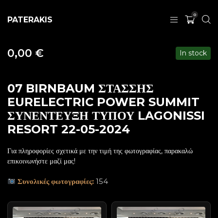
0
PATERAKIS
0,00
€
In stock
07 BIRNBAUM ΣΤΑΣΣΗΣ
EURELECTRIC POWER SUMMIT
ΣΥΝΕΝΤΕΥΞΗ ΤΥΠΟΥ LAGONISSI
RESORT 22-05-2024
Για πληροφορίες σχετικά με την τιμή της φωτογραφίας, παρακαλώ
επικοινωνήστε μαζί μας!
Συνολικές φωτογραφίες:
154