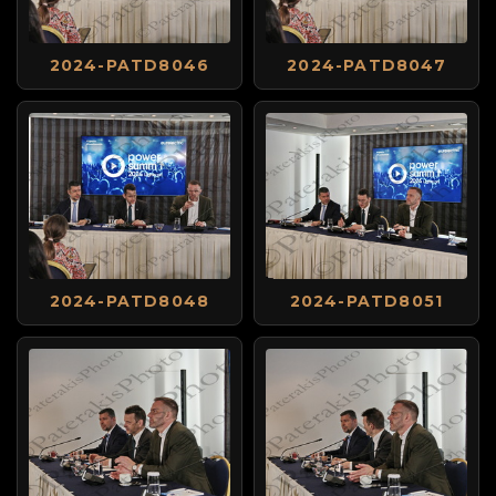
2024-PATD8046
2024-PATD8047
2024-PATD8048
2024-PATD8051