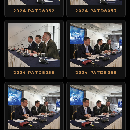
2024-PATD8052
2024-PATD8053
2024-PATD8055
2024-PATD8056