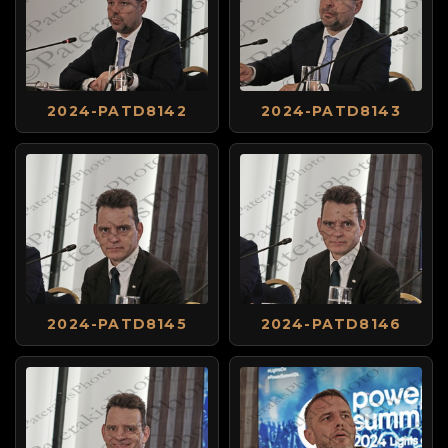
2024-PATD8142
2024-PATD8143
2024-PATD8145
2024-PATD8146