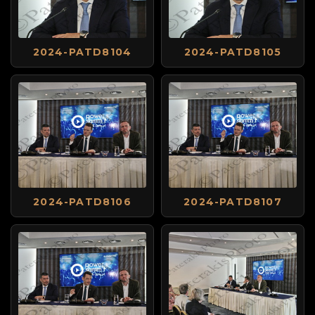
2024-PATD8104
2024-PATD8105
2024-PATD8106
2024-PATD8107