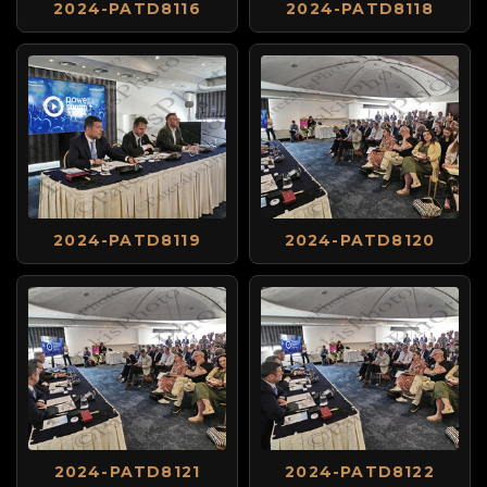
2024-PATD8116
2024-PATD8118
2024-PATD8119
2024-PATD8120
2024-PATD8121
2024-PATD8122