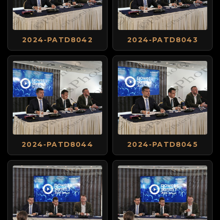
2024-PATD8042
2024-PATD8043
2024-PATD8044
2024-PATD8045