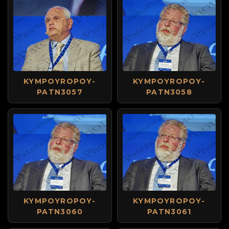
KYMPOYROPOY-
KYMPOYROPOY-
PATN3057
PATN3058
KYMPOYROPOY-
KYMPOYROPOY-
PATN3060
PATN3061