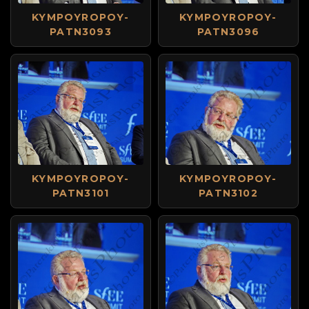
KYMPOYROPOY-
KYMPOYROPOY-
PATN3093
PATN3096
KYMPOYROPOY-
KYMPOYROPOY-
PATN3101
PATN3102