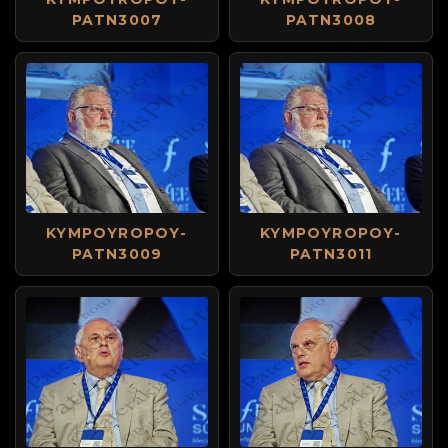
PATN3007
PATN3008
KYMPOYROPOY-
KYMPOYROPOY-
PATN3009
PATN3011