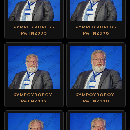
KYMPOYROPOY-
KYMPOYROPOY-
PATN2975
PATN2976
KYMPOYROPOY-
KYMPOYROPOY-
PATN2977
PATN2978