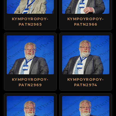
KYMPOYROPOY-
KYMPOYROPOY-
PATN2965
PATN2966
KYMPOYROPOY-
KYMPOYROPOY-
PATN2969
PATN2974