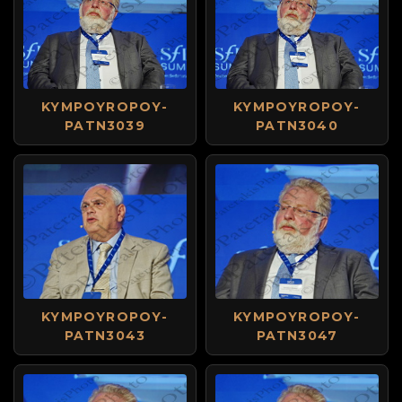
KYMPOYROPOY-
KYMPOYROPOY-
PATN3039
PATN3040
KYMPOYROPOY-
KYMPOYROPOY-
PATN3043
PATN3047