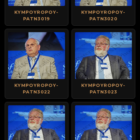
KYMPOYROPOY-
KYMPOYROPOY-
PATN3019
PATN3020
KYMPOYROPOY-
KYMPOYROPOY-
PATN3022
PATN3023