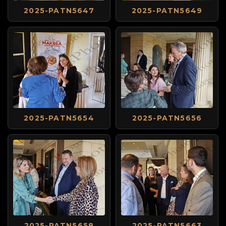
2025-PATN5647
2025-PATN5649
2025-PATN5654
2025-PATN5656
2025-PATN5658
2025-PATN5663