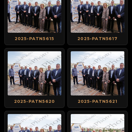
2025-PATN5615
2025-PATN5617
2025-PATN5620
2025-PATN5621