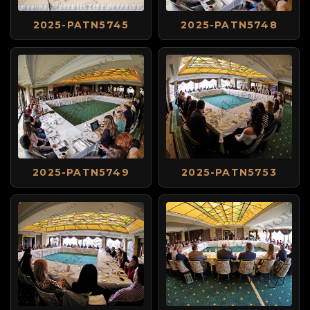
2025-PATN5745
2025-PATN5748
2025-PATN5749
2025-PATN5753