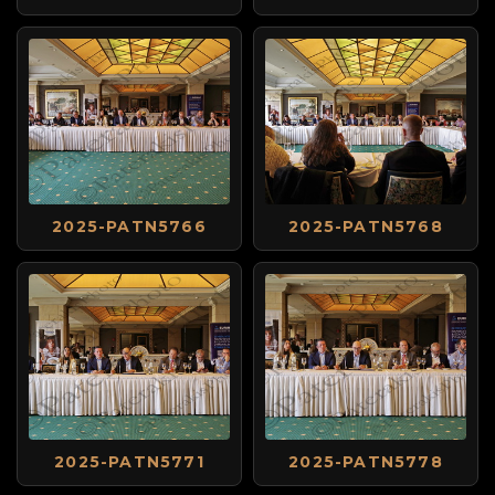
2025-PATN5766
2025-PATN5768
2025-PATN5771
2025-PATN5778