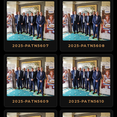
2025-PATN5607
2025-PATN5608
2025-PATN5609
2025-PATN5610