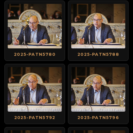
2025-PATN5780
2025-PATN5788
2025-PATN5792
2025-PATN5796