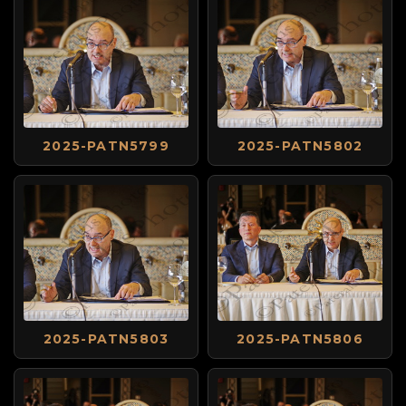
2025-PATN5799
2025-PATN5802
2025-PATN5803
2025-PATN5806