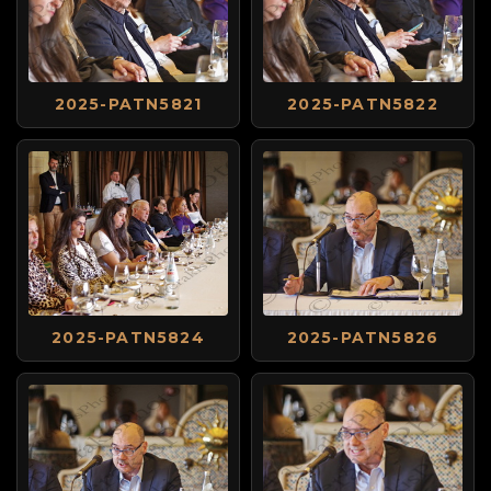
2025-PATN5821
2025-PATN5822
2025-PATN5824
2025-PATN5826