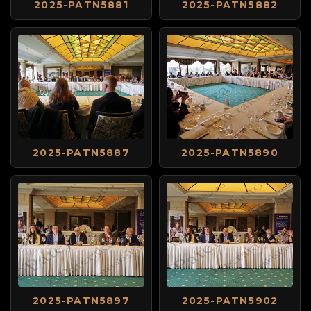
2025-PATN5881
2025-PATN5882
2025-PATN5887
2025-PATN5890
2025-PATN5897
2025-PATN5902