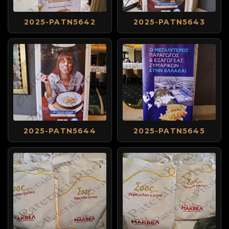
2025-PATN5642
2025-PATN5643
2025-PATN5644
2025-PATN5645