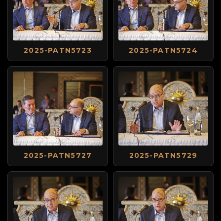
2025-PATN5723
2025-PATN5724
2025-PATN5727
2025-PATN5729