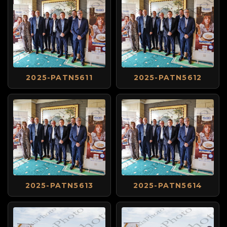
2025-PATN5611
2025-PATN5612
2025-PATN5613
2025-PATN5614