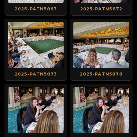
2025-PATN5863
2025-PATN5872
2025-PATN5873
2025-PATN5878