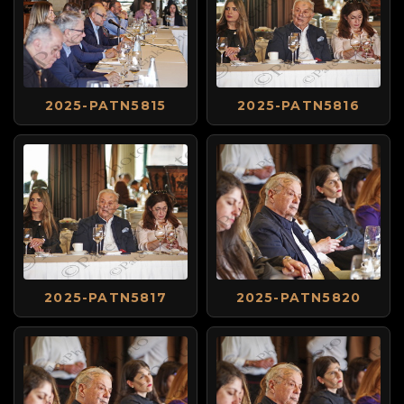
2025-PATN5815
2025-PATN5816
2025-PATN5817
2025-PATN5820