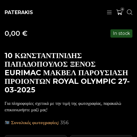
0
PATERAKIS
0,00
€
In stock
10 ΚΩΝΣΤΑΝΤΙΝΙΔΗΣ
ΠΑΠΑΔΟΠΟΥΛΟΣ ΞΕΝΟΣ
EURIMAC ΜΑΚΒΕΛ ΠΑΡΟΥΣΙΑΣΗ
ΠΡΟΙΟΝΤΩΝ ROYAL OLYMPIC 27-
03-2025
Για πληροφορίες σχετικά με την τιμή της φωτογραφίας, παρακαλώ
επικοινωνήστε μαζί μας!
Συνολικές φωτογραφίες:
356