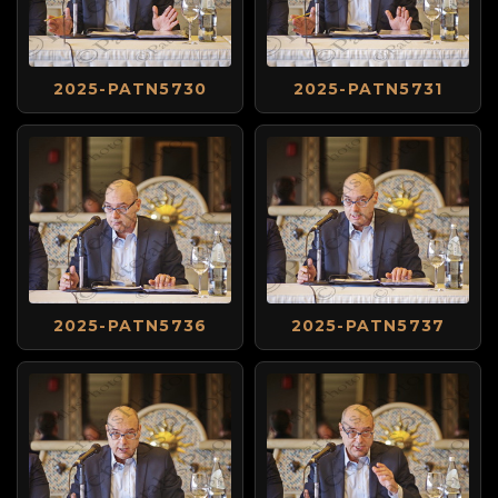
2025-PATN5730
2025-PATN5731
2025-PATN5736
2025-PATN5737