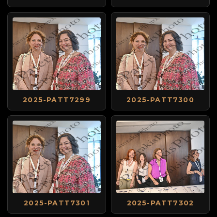
2025-PATT7299
2025-PATT7300
2025-PATT7301
2025-PATT7302