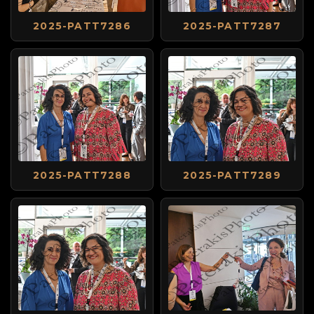
2025-PATT7286
2025-PATT7287
2025-PATT7288
2025-PATT7289