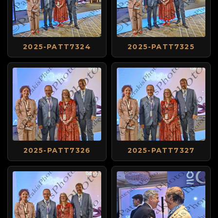
2025-PATT7324
2025-PATT7325
2025-PATT7326
2025-PATT7327