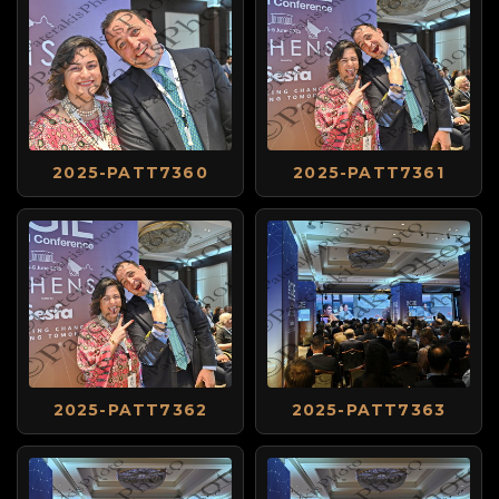
2025-PATT7360
2025-PATT7361
2025-PATT7362
2025-PATT7363