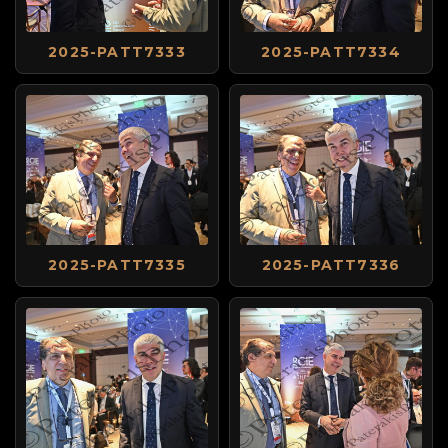
2025-PATT7333
2025-PATT7334
2025-PATT7335
2025-PATT7336