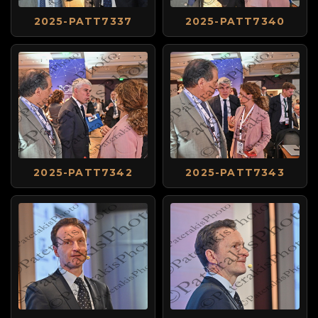
2025-PATT7337
2025-PATT7340
2025-PATT7342
2025-PATT7343