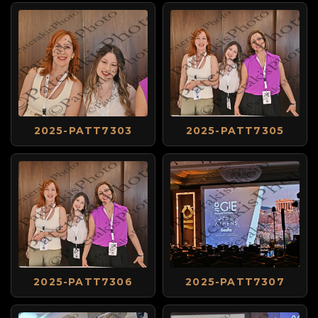
2025-PATT7303
2025-PATT7305
2025-PATT7306
2025-PATT7307