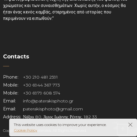
χρώματος και των συναισθημάτων. Χωρίς αυτήν, ο κόσμος θα
ήταν ένας κενός καμβάς, στερημένος από ιστορίες που
περιμένουν να ειπωθούν.”
Contacts
Phone:
+30 210 481 2591
Mobile:
+30 6944 367 773
Mobile:
+30 6979 608 574
Email:
info@paterakisphoto.gr
Email:
paterakisphoto@gmail.com
Address:
Νάξου 80, Άγιος Ιωάννης Ρέντης, 182 33
This website uses cookies to improve your experience.
Cookie Policy
Copyright © 2025 Paterakis. All Rights Reserved.