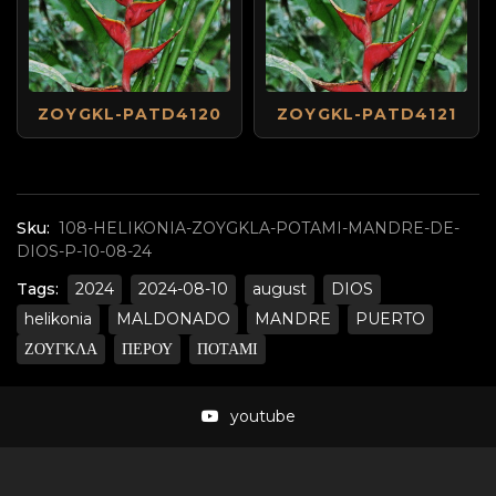
ZOYGKL-PATD4120
ZOYGKL-PATD4121
Sku:
108-HELIKONIA-ZOYGKLA-POTAMI-MANDRE-DE-
DIOS-P-10-08-24
Tags:
2024
2024-08-10
august
DIOS
helikonia
MALDONADO
MANDRE
PUERTO
ΖΟΥΓΚΛΑ
ΠΕΡΟΥ
ΠΟΤΑΜΙ
youtube