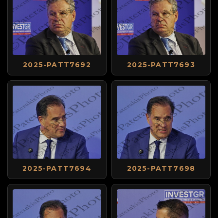
2025-PATT7692
2025-PATT7693
2025-PATT7694
2025-PATT7698