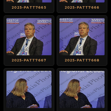
2025-PATT7665
2025-PATT7666
2025-PATT7667
2025-PATT7668