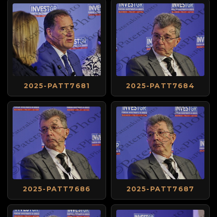
2025-PATT7681
2025-PATT7684
2025-PATT7686
2025-PATT7687