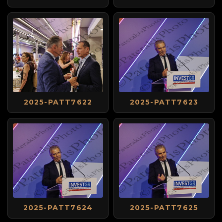
2025-PATT7622
2025-PATT7623
2025-PATT7624
2025-PATT7625