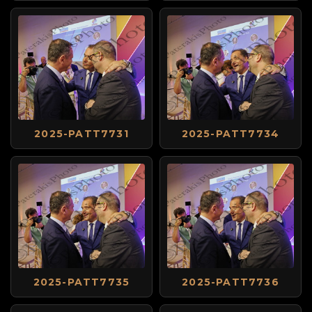
2025-PATT7731
2025-PATT7734
2025-PATT7735
2025-PATT7736