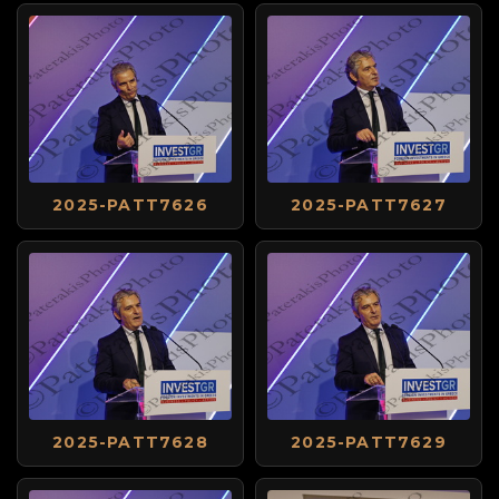
2025-PATT7626
2025-PATT7627
2025-PATT7628
2025-PATT7629