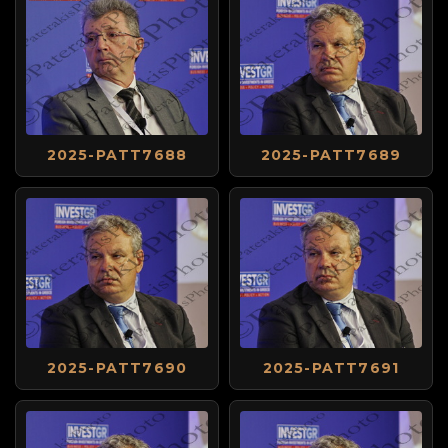
2025-PATT7688
2025-PATT7689
2025-PATT7690
2025-PATT7691