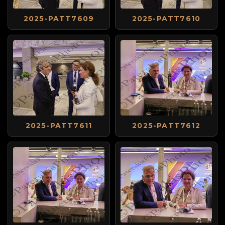
2025-PATT7609
2025-PATT7610
2025-PATT7611
2025-PATT7612