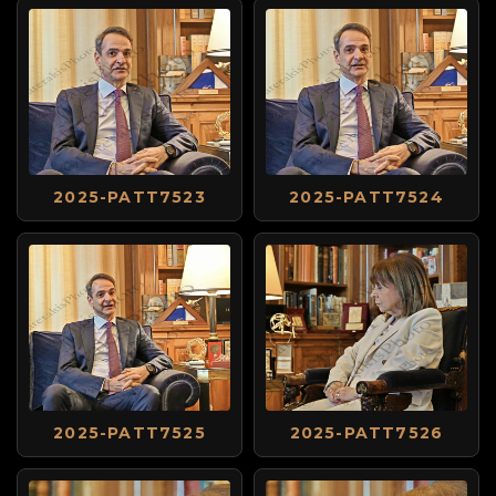
2025-PATT7523
2025-PATT7524
2025-PATT7525
2025-PATT7526