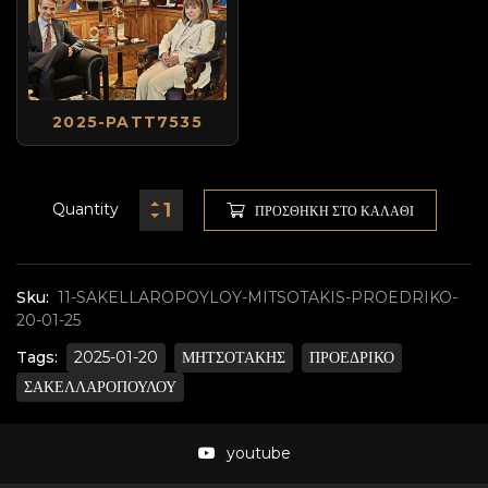
2025-PATT7535
Quantity
ΠΡΟΣΘΉΚΗ ΣΤΟ ΚΑΛΆΘΙ
Sku:
11-SAKELLAROPOYLOY-MITSOTAKIS-PROEDRIKO-
20-01-25
Tags:
2025-01-20
ΜΗΤΣΟΤΑΚΗΣ
ΠΡΟΕΔΡΙΚΟ
ΣΑΚΕΛΛΑΡΟΠΟΥΛΟΥ
youtube