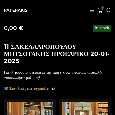
0
PATERAKIS
0,00
€
In stock
11 ΣΑΚΕΛΛΑΡΟΠΟΥΛΟΥ
ΜΗΤΣΟΤΑΚΗΣ ΠΡΟΕΔΡΙΚΟ 20-01-
2025
Για πληροφορίες σχετικά με την τιμή της φωτογραφίας, παρακαλώ
επικοινωνήστε μαζί μας!
Συνολικές φωτογραφίες:
43