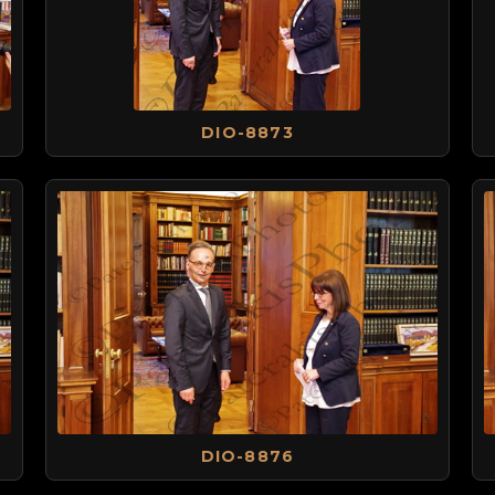
DIO-8873
DIO-8876