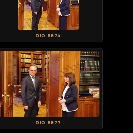
DIO-8874
DIO-8877