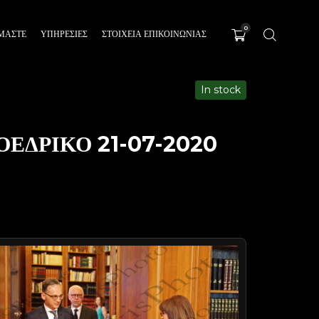
0
ΊΜΑΣΤΕ
ΥΠΗΡΕΣΊΕΣ
ΣΤΟΙΧΕΙΑ ΕΠΙΚΟΙΝΩΝΙΑΣ
In stock
ΕΔΡΙΚΟ 21-07-2020