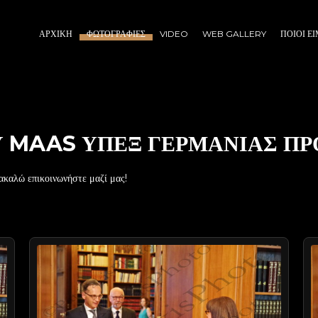
ΑΡΧΙΚΉ
ΦΩΤΟΓΡΑΦΊΕΣ
VIDEO
WEB GALLERY
ΠΟΙΟΙ Ε
 MAAS ΥΠΕΞ ΓΕΡΜΑΝΙΑΣ ΠΡΟ
ακαλώ επικοινωνήστε μαζί μας!