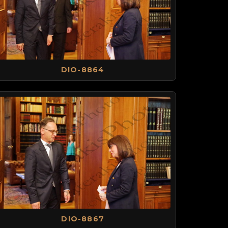
DIO-8864
DIO-8867