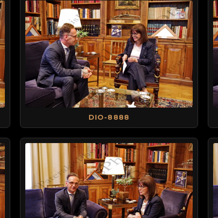
DIO-8888