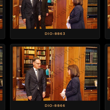
DIO-8863
DIO-8866