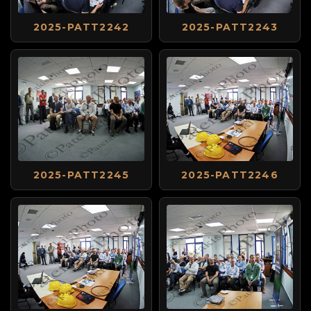
2025-PATT2242
2025-PATT2243
2025-PATT2245
2025-PATT2246