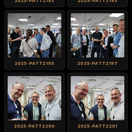
2025-PATT2192
2025-PATT2193
2025-PATT2195
2025-PATT2197
2025-PATT2200
2025-PATT2201