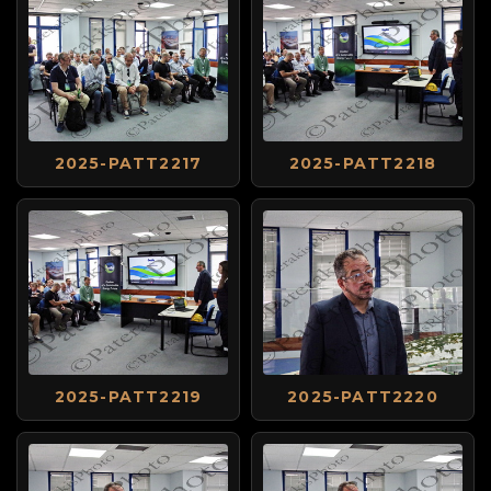
2025-PATT2217
2025-PATT2218
2025-PATT2219
2025-PATT2220