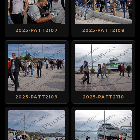
2025-PATT2107
2025-PATT2108
2025-PATT2109
2025-PATT2110