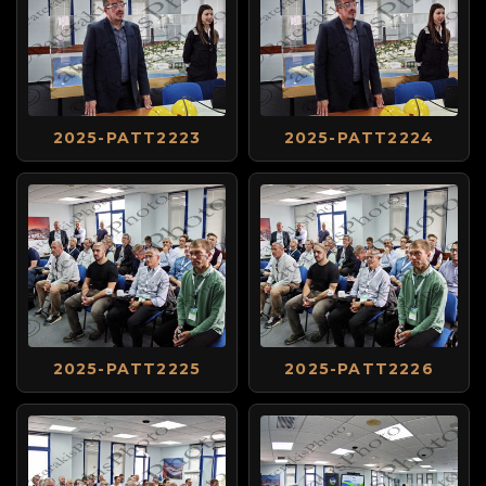
2025-PATT2223
2025-PATT2224
2025-PATT2225
2025-PATT2226