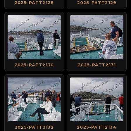
2025-PATT2128
2025-PATT2129
2025-PATT2130
2025-PATT2131
2025-PATT2132
2025-PATT2134