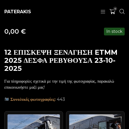
0
PATERAKIS
0,00
€
In stock
12 ΕΠΙΣΚΕΨΗ ΞΕΝΑΓΗΣΗ ETMM
2025 ΔΕΣΦΑ ΡΕΒΥΘΟΥΣΑ 23-10-
2025
Για πληροφορίες σχετικά με την τιμή της φωτογραφίας, παρακαλώ
επικοινωνήστε μαζί μας!
Συνολικές φωτογραφίες:
443