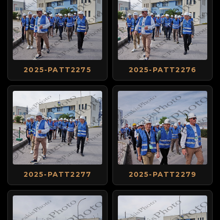
2025-PATT2275
2025-PATT2276
2025-PATT2277
2025-PATT2279