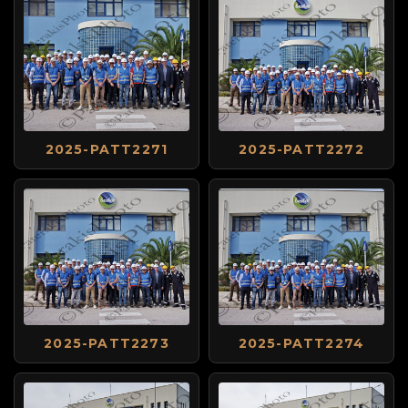
2025-PATT2271
2025-PATT2272
2025-PATT2273
2025-PATT2274