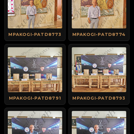
MPAKOGI-PATD8773
MPAKOGI-PATD8774
MPAKOGI-PATD8791
MPAKOGI-PATD8793