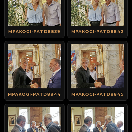
MPAKOGI-PATD8839
MPAKOGI-PATD8842
MPAKOGI-PATD8844
MPAKOGI-PATD8845