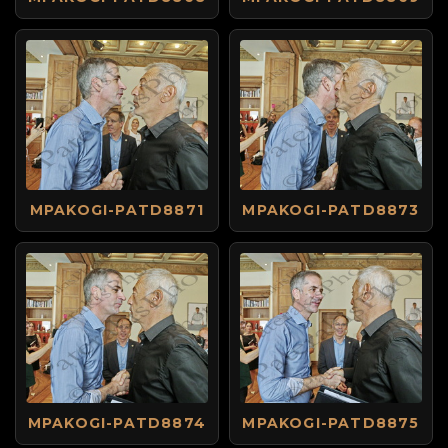
MPAKOGI-PATD8871
MPAKOGI-PATD8873
MPAKOGI-PATD8874
MPAKOGI-PATD8875