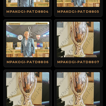
MPAKOGI-PATD8804
MPAKOGI-PATD8805
MPAKOGI-PATD8806
MPAKOGI-PATD8807