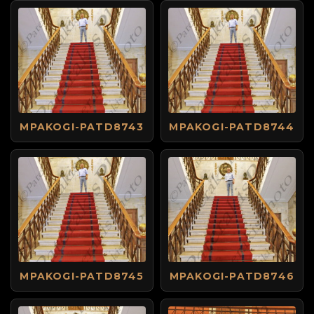
MPAKOGI-PATD8743
MPAKOGI-PATD8744
MPAKOGI-PATD8745
MPAKOGI-PATD8746