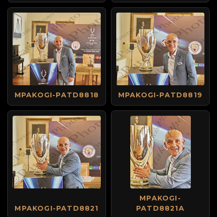
MPAKOGI-PATD8818
MPAKOGI-PATD8819
MPAKOGI-
MPAKOGI-PATD8821
PATD8821A