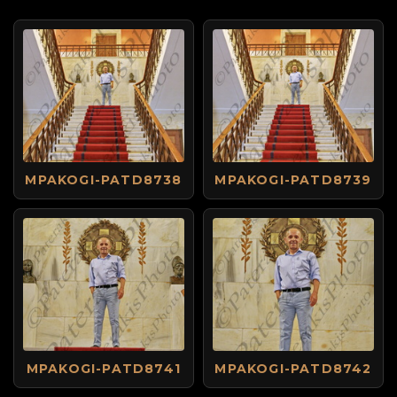
MPAKOGI-PATD8738
MPAKOGI-PATD8739
MPAKOGI-PATD8741
MPAKOGI-PATD8742