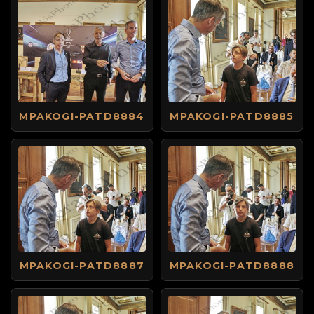
MPAKOGI-PATD8884
MPAKOGI-PATD8885
MPAKOGI-PATD8887
MPAKOGI-PATD8888