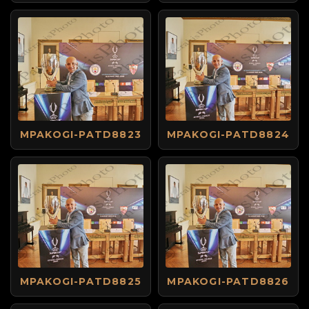
MPAKOGI-PATD8823
MPAKOGI-PATD8824
MPAKOGI-PATD8825
MPAKOGI-PATD8826