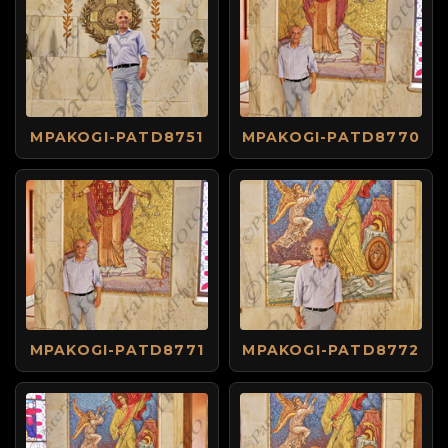
MPAKOGI-PATD8751
MPAKOGI-PATD8770
MPAKOGI-PATD8771
MPAKOGI-PATD8772