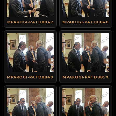
MPAKOGI-PATD8847
MPAKOGI-PATD8848
MPAKOGI-PATD8849
MPAKOGI-PATD8850