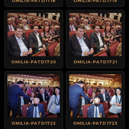
OMILIA-PATD1718
OMILIA-PATD1719
OMILIA-PATD1720
OMILIA-PATD1721
OMILIA-PATD1722
OMILIA-PATD1723