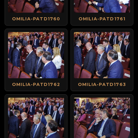
OMILIA-PATD1760
OMILIA-PATD1761
OMILIA-PATD1762
OMILIA-PATD1763