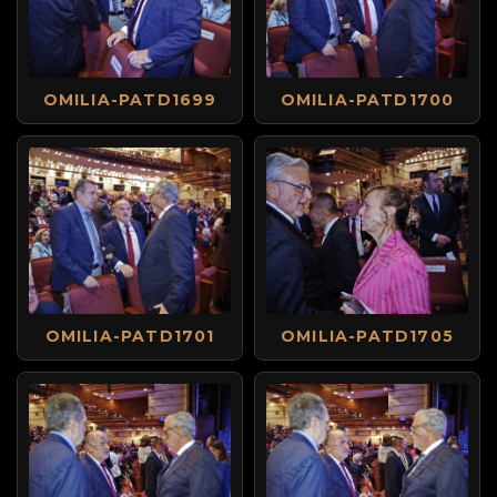
OMILIA-PATD1699
OMILIA-PATD1700
OMILIA-PATD1701
OMILIA-PATD1705