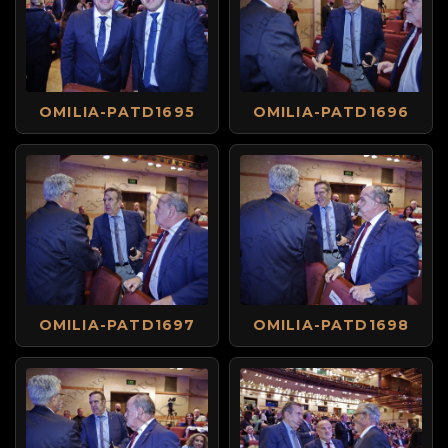
OMILIA-PATD1695
OMILIA-PATD1696
OMILIA-PATD1697
OMILIA-PATD1698