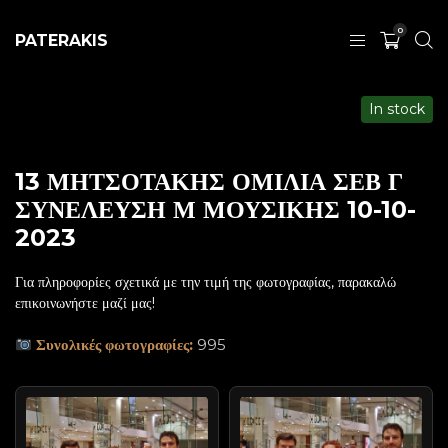
0
PATERAKIS
In stock
13 ΜΗΤΣΟΤΑΚΗΣ ΟΜΙΛΙΑ ΣΕΒ Γ
ΣΥΝΕΛΕΥΣΗ Μ ΜΟΥΣΙΚΗΣ 10-10-
2023
Για πληροφορίες σχετικά με την τιμή της φωτογραφίας, παρακαλώ
επικοινωνήστε μαζί μας!
Συνολικές φωτογραφίες:
995