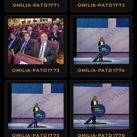
OMILIA-PATD1771
OMILIA-PATD1772
OMILIA-PATD1773
OMILIA-PATD1774
OMILIA-PATD1775
OMILIA-PATD1776