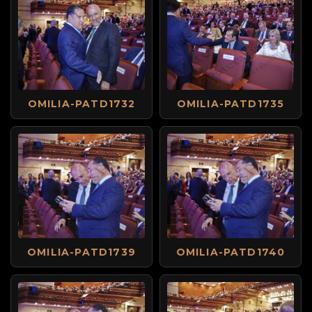
OMILIA-PATD1732
OMILIA-PATD1735
OMILIA-PATD1739
OMILIA-PATD1740