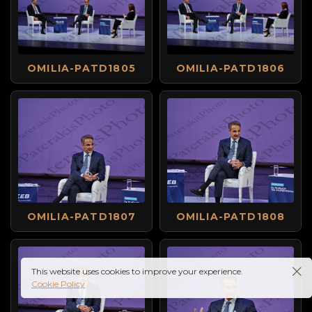
OMILIA-PATD1805
OMILIA-PATD1806
OMILIA-PATD1807
OMILIA-PATD1808
This website uses cookies to improve your experience.
Cookie Policy