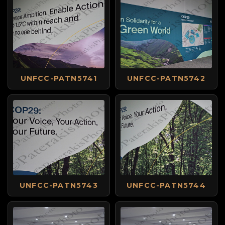
UNFCC-PATN5741
UNFCC-PATN5742
UNFCC-PATN5743
UNFCC-PATN5744