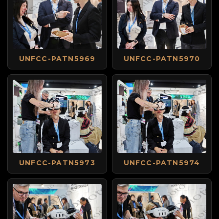
UNFCC-PATN5969
UNFCC-PATN5970
UNFCC-PATN5973
UNFCC-PATN5974