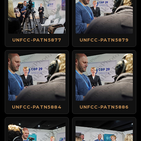
UNFCC-PATN5877
UNFCC-PATN5879
UNFCC-PATN5884
UNFCC-PATN5886