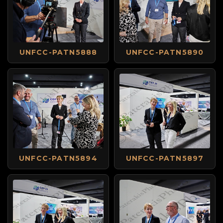
UNFCC-PATN5888
UNFCC-PATN5890
UNFCC-PATN5894
UNFCC-PATN5897