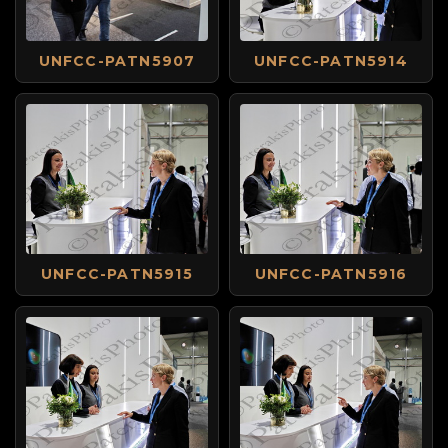
UNFCC-PATN5907
UNFCC-PATN5914
UNFCC-PATN5915
UNFCC-PATN5916