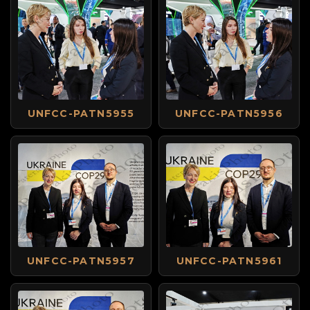
UNFCC-PATN5955
UNFCC-PATN5956
UNFCC-PATN5957
UNFCC-PATN5961