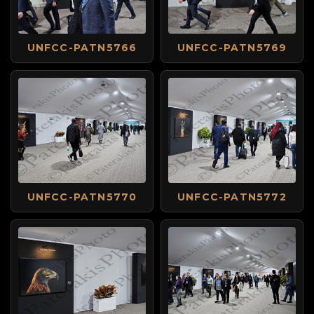
UNFCC-PATN5766
UNFCC-PATN5769
UNFCC-PATN5770
UNFCC-PATN5772