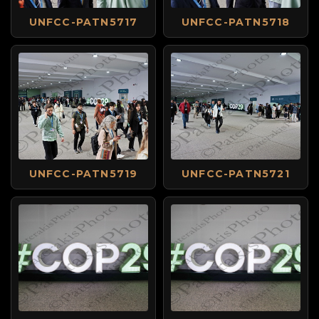
UNFCC-PATN5717
UNFCC-PATN5718
UNFCC-PATN5719
UNFCC-PATN5721