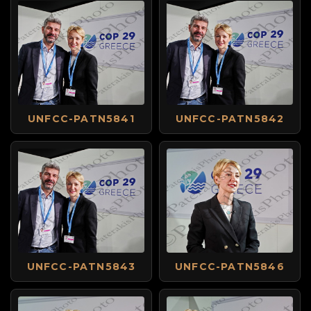
UNFCC-PATN5841
UNFCC-PATN5842
UNFCC-PATN5843
UNFCC-PATN5846