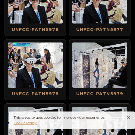
UNFCC-PATN5976
UNFCC-PATN5977
UNFCC-PATN5978
UNFCC-PATN5979
This website uses cookies to improve your experience.
Cookie Policy