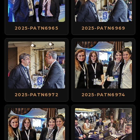
2025-PATN6965
2025-PATN6969
2025-PATN6972
2025-PATN6974