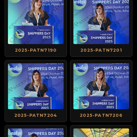
2025-PATN7190
2025-PATN7201
2025-PATN7204
2025-PATN7206