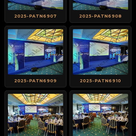
2025-PATN6907
2025-PATN6908
2025-PATN6909
2025-PATN6910