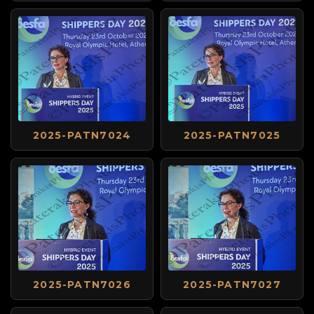
2025-PATN7024
2025-PATN7025
2025-PATN7026
2025-PATN7027