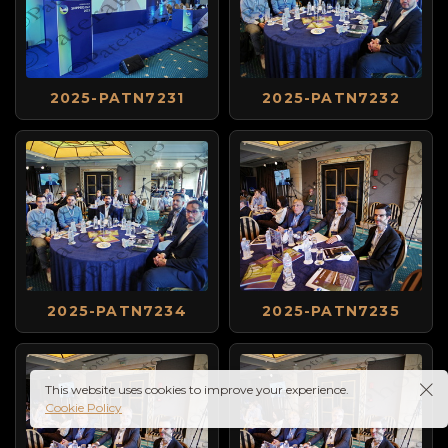
2025-PATN7231
2025-PATN7232
2025-PATN7234
2025-PATN7235
This website uses cookies to improve your experience.
Cookie Policy