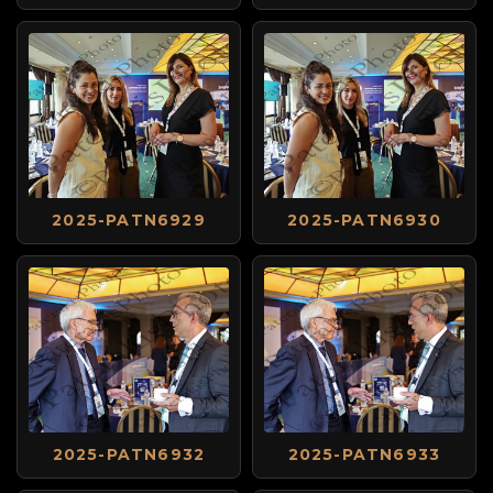
2025-PATN6929
2025-PATN6930
2025-PATN6932
2025-PATN6933