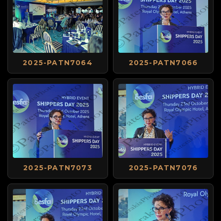
2025-PATN7064
2025-PATN7066
2025-PATN7073
2025-PATN7076