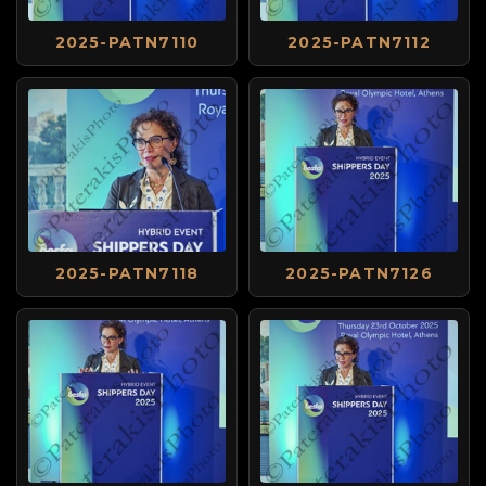
2025-PATN7110
2025-PATN7112
2025-PATN7118
2025-PATN7126