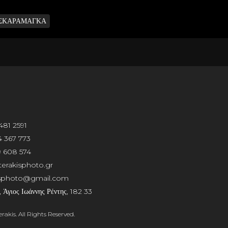
ΣΚΑΡΑΜΑΓΚΑ
481 2591
 367 773
 608 574
erakisphoto.gr
isphoto@gmail.com
 Άγιος Ιωάννης Ρέντης, 182 33
akis. All Rights Reserved.