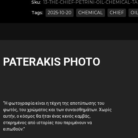
Sku:
13-THE-CHIEF-PETRINI-OIL-CHEMICAL-T
Tags:
2025-10-20
CHEMICAL
CHIEF
OI
PATERAKIS PHOTO
“Η φωτογραφία είναι η τέχνη της αποτύπωσης του
φωτός, του χρώματος και των συναισθημάτων. Χωρίς
αυτήν, ο κόσμος θα ήταν ένας κενός καμβάς,
στερημένος από ιστορίες που περιμένουν να
ειπωθούν.”