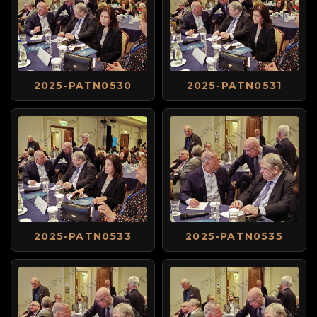
2025-PATN0530
2025-PATN0531
2025-PATN0533
2025-PATN0535