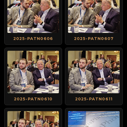
2025-PATN0606
2025-PATN0607
2025-PATN0610
2025-PATN0611