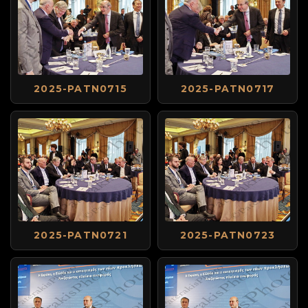
2025-PATN0715
2025-PATN0717
2025-PATN0721
2025-PATN0723