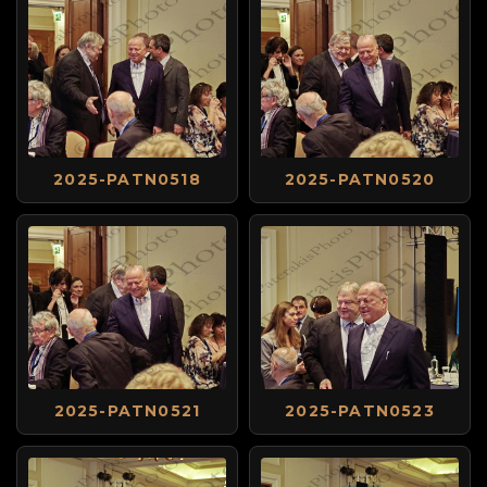
2025-PATN0518
2025-PATN0520
2025-PATN0521
2025-PATN0523