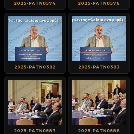
2025-PATN0574
2025-PATN0576
2025-PATN0582
2025-PATN0583
2025-PATN0587
2025-PATN0588