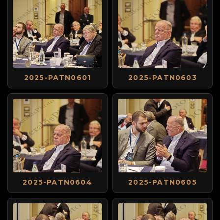
2025-PATN0601
2025-PATN0603
2025-PATN0604
2025-PATN0605