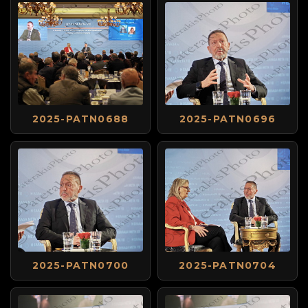
2025-PATN0688
2025-PATN0696
2025-PATN0700
2025-PATN0704