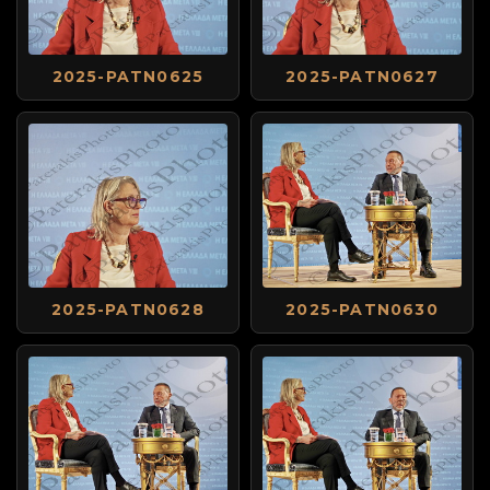
2025-PATN0625
2025-PATN0627
2025-PATN0628
2025-PATN0630