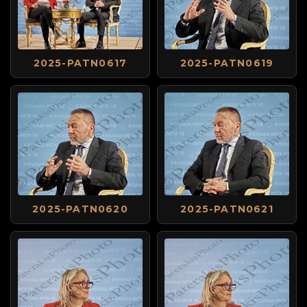
2025-PATN0617
2025-PATN0619
2025-PATN0620
2025-PATN0621