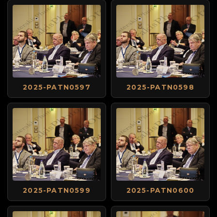
2025-PATN0597
2025-PATN0598
2025-PATN0599
2025-PATN0600