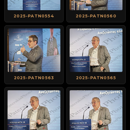
2025-PATN0554
2025-PATN0560
2025-PATN0563
2025-PATN0565