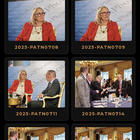
2025-PATN0708
2025-PATN0709
2025-PATN0711
2025-PATN0714