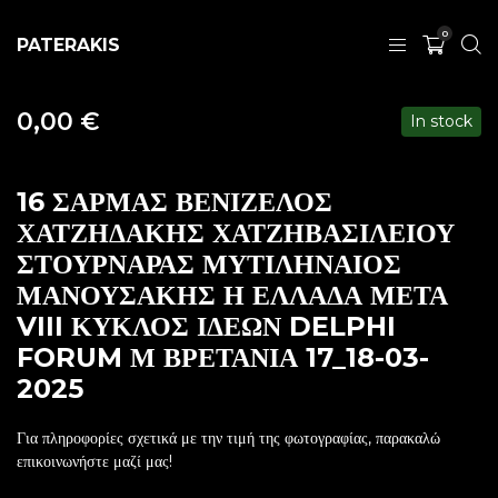
0
PATERAKIS
0,00
€
In stock
16 ΣΑΡΜΑΣ ΒΕΝΙΖΕΛΟΣ
ΧΑΤΖΗΔΑΚΗΣ ΧΑΤΖΗΒΑΣΙΛΕΙΟΥ
ΣΤΟΥΡΝΑΡΑΣ ΜΥΤΙΛΗΝΑΙΟΣ
ΜΑΝΟΥΣΑΚΗΣ Η ΕΛΛΑΔΑ ΜΕΤΑ
VIII ΚΥΚΛΟΣ ΙΔΕΩΝ DELPHI
FORUM Μ ΒΡΕΤΑΝΙΑ 17_18-03-
2025
Για πληροφορίες σχετικά με την τιμή της φωτογραφίας, παρακαλώ
επικοινωνήστε μαζί μας!