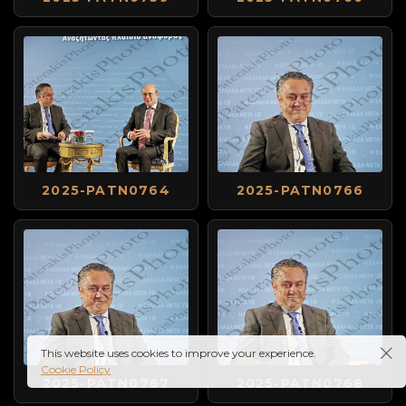
2025-PATN0764
2025-PATN0766
This website uses cookies to improve your experience.
Cookie Policy
2025-PATN0767
2025-PATN0768