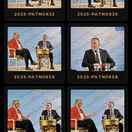
2025-PATN0632
2025-PATN0635
2025-PATN0636
2025-PATN0638