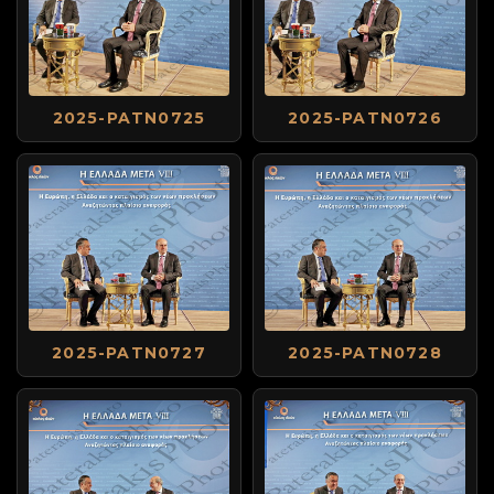
2025-PATN0725
2025-PATN0726
2025-PATN0727
2025-PATN0728