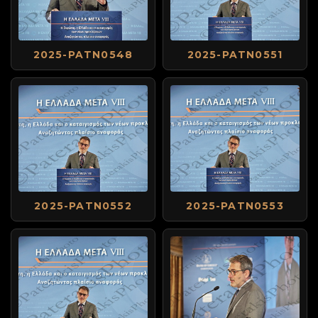
2025-PATN0548
2025-PATN0551
2025-PATN0552
2025-PATN0553