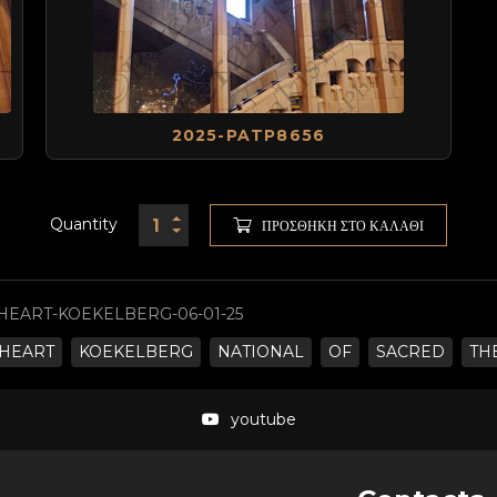
2025-PATP8656
Quantity
ΠΡΟΣΘΉΚΗ ΣΤΟ ΚΑΛΆΘΙ
HEART-KOEKELBERG-06-01-25
HEART
KOEKELBERG
NATIONAL
OF
SACRED
TH
youtube