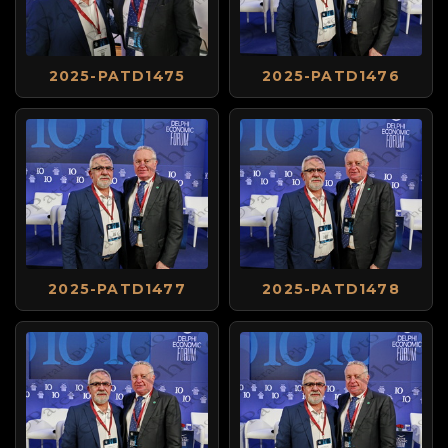
2025-PATD1475
2025-PATD1476
2025-PATD1477
2025-PATD1478