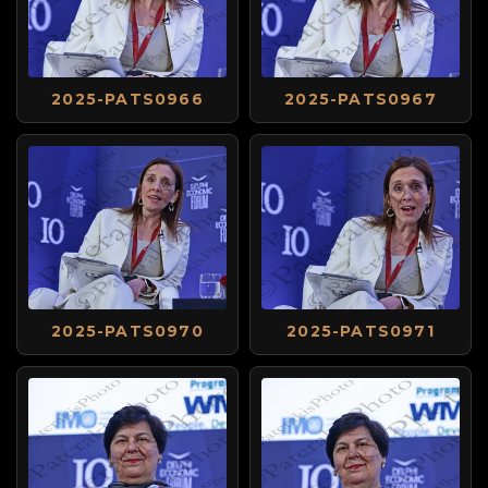
2025-PATS0966
2025-PATS0967
2025-PATS0970
2025-PATS0971