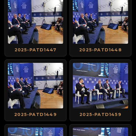
2025-PATD1447
2025-PATD1448
2025-PATD1449
2025-PATD1459