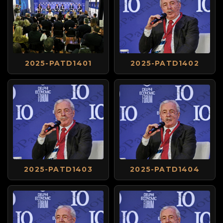
2025-PATD1401
2025-PATD1402
2025-PATD1403
2025-PATD1404