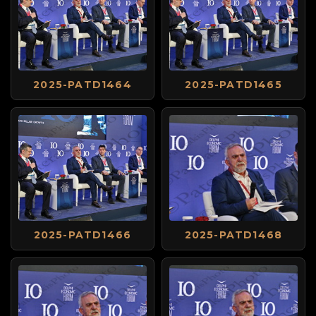
2025-PATD1464
2025-PATD1465
2025-PATD1466
2025-PATD1468