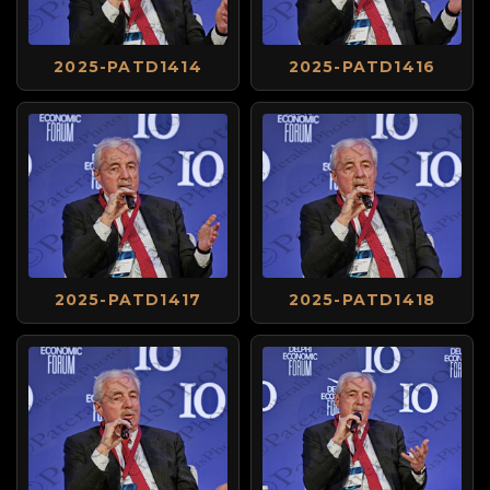
2025-PATD1414
2025-PATD1416
2025-PATD1417
2025-PATD1418