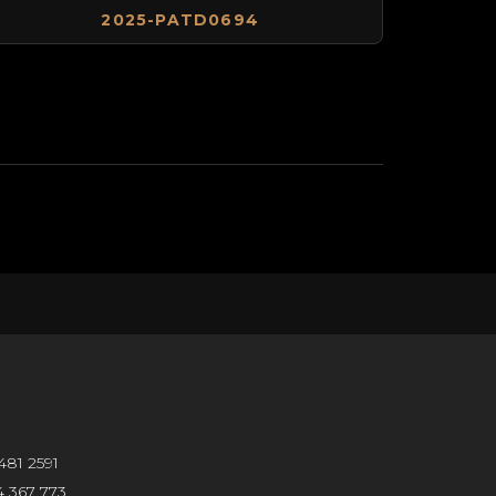
2025-PATD0694
481 2591
 367 773