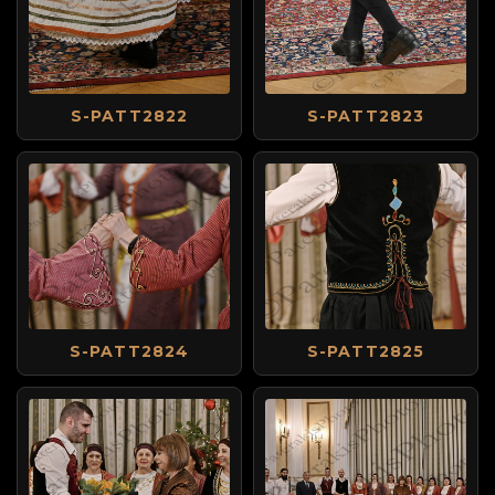
S-PATT2822
S-PATT2823
S-PATT2824
S-PATT2825