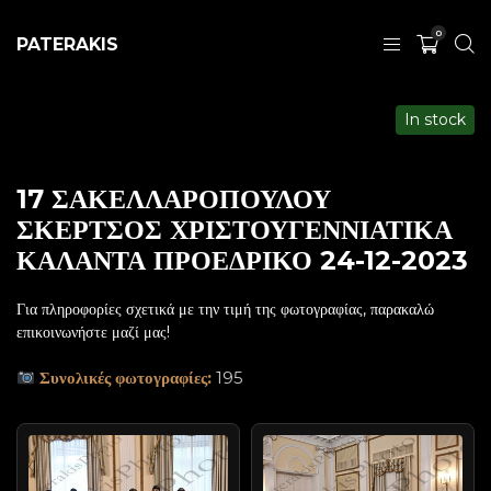
0
PATERAKIS
In stock
17 ΣΑΚΕΛΛΑΡΟΠΟΥΛΟΥ
ΣΚΕΡΤΣΟΣ ΧΡΙΣΤΟΥΓΕΝΝΙΑΤΙΚΑ
ΚΑΛΑΝΤΑ ΠΡΟΕΔΡΙΚΟ 24-12-2023
Για πληροφορίες σχετικά με την τιμή της φωτογραφίας, παρακαλώ
επικοινωνήστε μαζί μας!
Συνολικές φωτογραφίες:
195