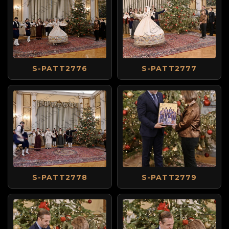
S-PATT2776
S-PATT2777
S-PATT2778
S-PATT2779