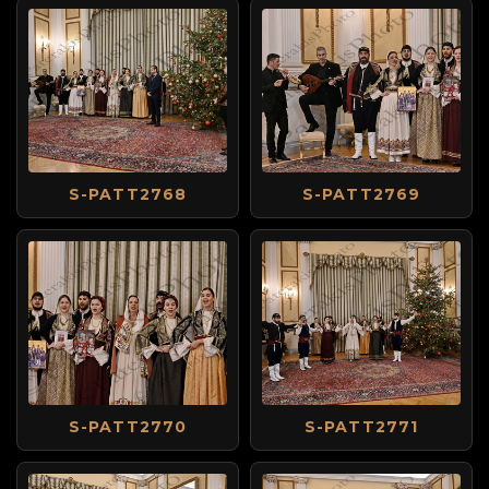
S-PATT2768
S-PATT2769
S-PATT2770
S-PATT2771