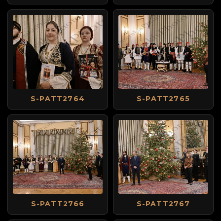
S-PATT2764
S-PATT2765
S-PATT2766
S-PATT2767