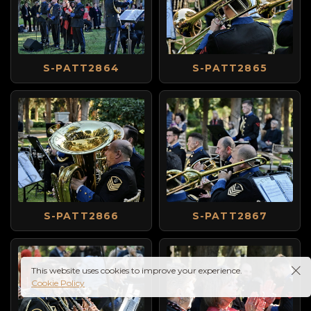
S-PATT2864
S-PATT2865
S-PATT2866
S-PATT2867
This website uses cookies to improve your experience.
Cookie Policy