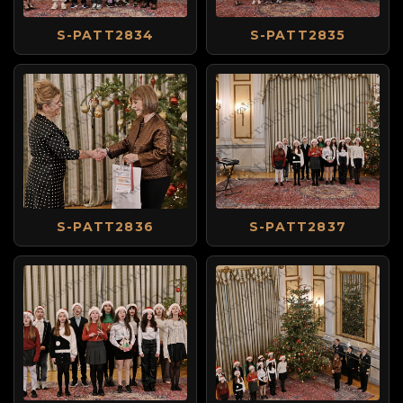
S-PATT2834
S-PATT2835
S-PATT2836
S-PATT2837