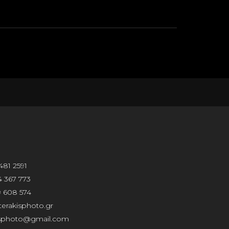
481 2591
 367 773
 608 574
erakisphoto.gr
isphoto@gmail.com