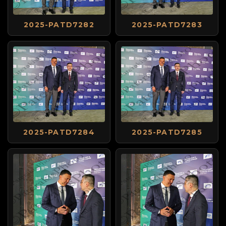
2025-PATD7282
2025-PATD7283
2025-PATD7284
2025-PATD7285