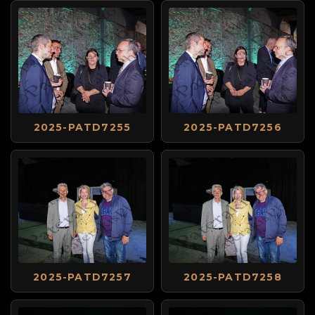
2025-PATD7255
2025-PATD7256
2025-PATD7257
2025-PATD7258