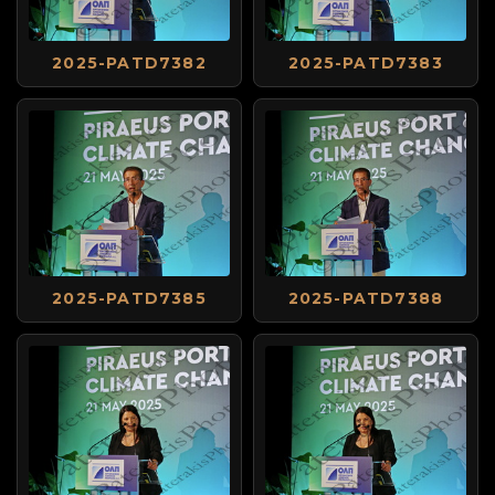
2025-PATD7382
2025-PATD7383
2025-PATD7385
2025-PATD7388