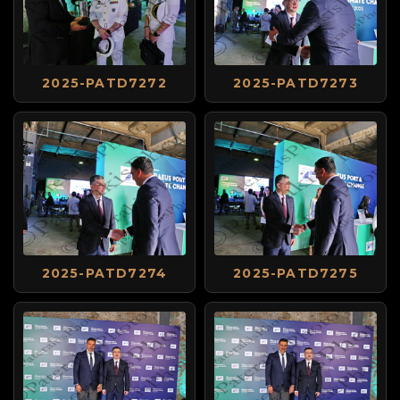
2025-PATD7272
2025-PATD7273
2025-PATD7274
2025-PATD7275