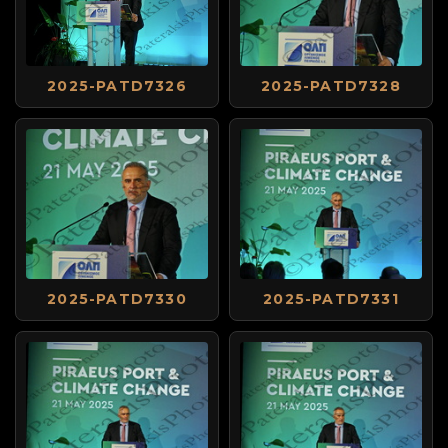
2025-PATD7326
2025-PATD7328
2025-PATD7330
2025-PATD7331