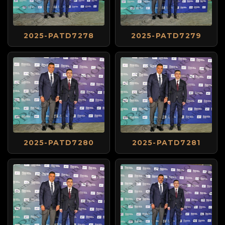
2025-PATD7278
2025-PATD7279
2025-PATD7280
2025-PATD7281