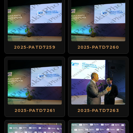
2025-PATD7259
2025-PATD7260
2025-PATD7261
2025-PATD7263