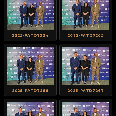
2025-PATD7264
2025-PATD7265
2025-PATD7266
2025-PATD7267