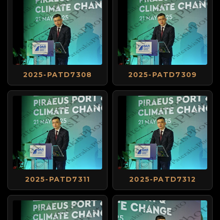
2025-PATD7308
2025-PATD7309
2025-PATD7311
2025-PATD7312