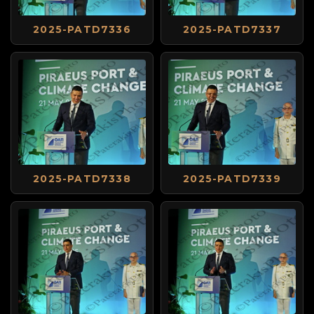
2025-PATD7336
2025-PATD7337
2025-PATD7338
2025-PATD7339