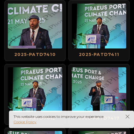
2025-PATD7410
2025-PATD7411
This website uses cookies to improve your experience.
2025-PATD7412
2025-PATD7417
Cookie Policy