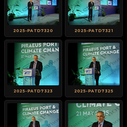
2025-PATD7320
2025-PATD7321
2025-PATD7323
2025-PATD7325