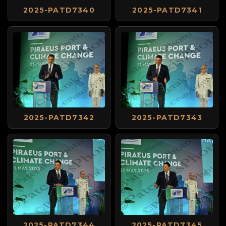
2025-PATD7340
2025-PATD7341
2025-PATD7342
2025-PATD7343
2025-PATD7344
2025-PATD7345