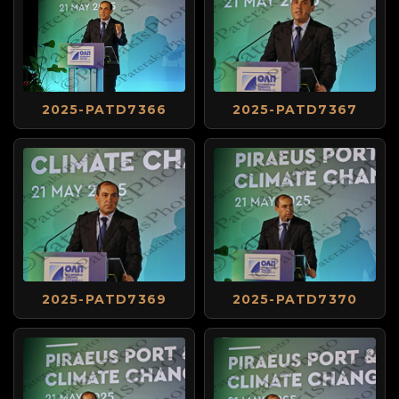
2025-PATD7366
2025-PATD7367
2025-PATD7369
2025-PATD7370