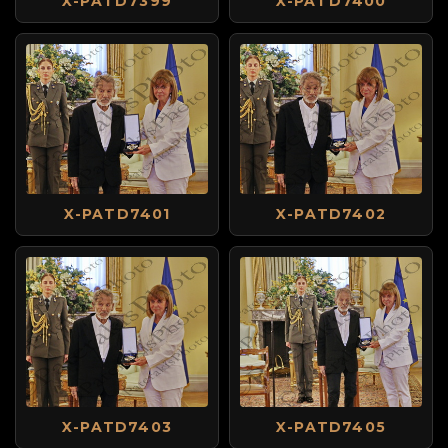
X-PATD7399
X-PATD7400
X-PATD7401
X-PATD7402
X-PATD7403
X-PATD7405