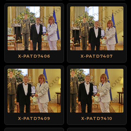
X-PATD7406
X-PATD7407
X-PATD7409
X-PATD7410