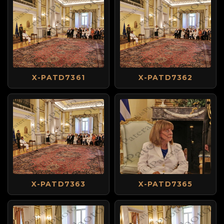
X-PATD7361
X-PATD7362
X-PATD7363
X-PATD7365