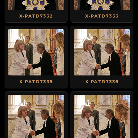
X-PATD7332
X-PATD7333
X-PATD7335
X-PATD7336