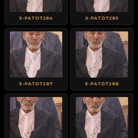
X-PATD7284
X-PATD7285
X-PATD7287
X-PATD7288