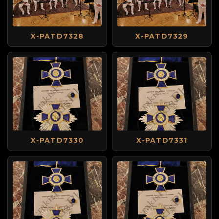
X-PATD7328
X-PATD7329
X-PATD7330
X-PATD7331