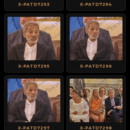
X-PATD7293
X-PATD7294
X-PATD7295
X-PATD7296
X-PATD7297
X-PATD7298