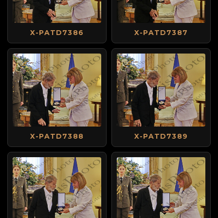
X-PATD7386
X-PATD7387
X-PATD7388
X-PATD7389