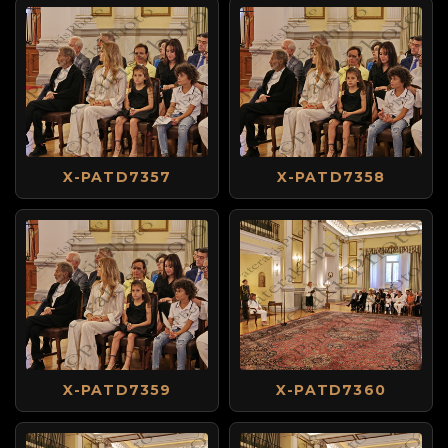
X-PATD7357
X-PATD7358
X-PATD7359
X-PATD7360