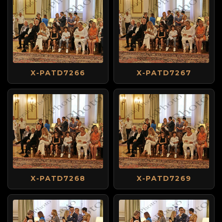
X-PATD7266
X-PATD7267
X-PATD7268
X-PATD7269