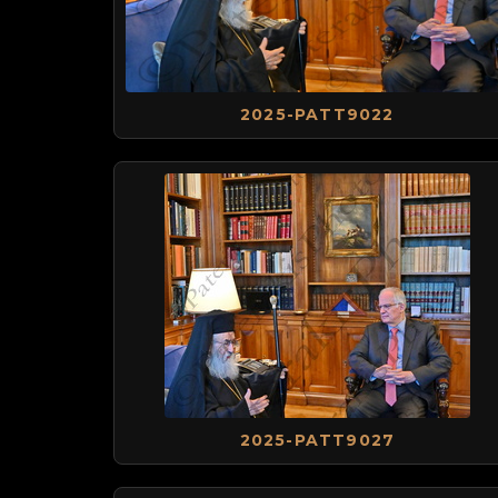
2025-PATT9022
2025-PATT9027