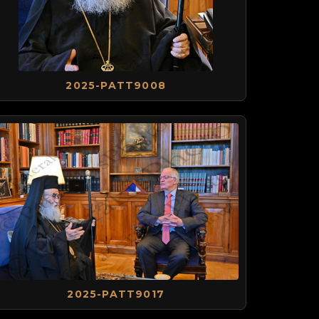
2025-PATT9008
2025-PATT9017