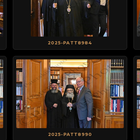
2025-PATT8984
2025-PATT8990