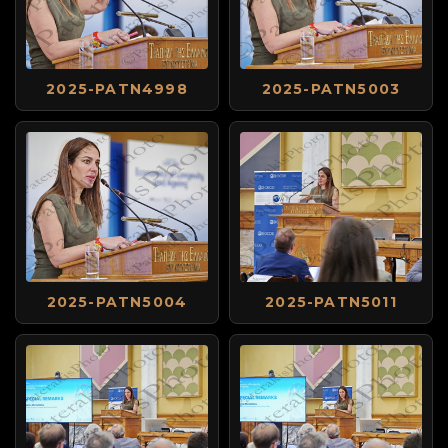
2025-PATN4998
2025-PATN5003
2025-PATN5004
2025-PATN5011