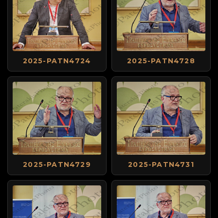
2025-PATN4724
2025-PATN4728
2025-PATN4729
2025-PATN4731