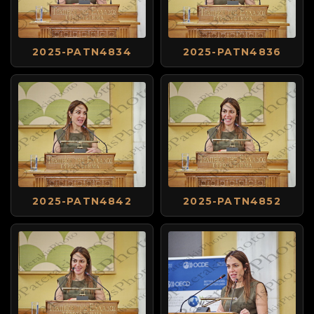
2025-PATN4834
2025-PATN4836
2025-PATN4842
2025-PATN4852