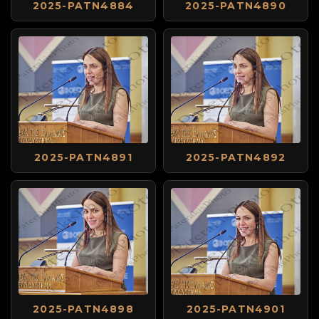
2025-PATN4884
2025-PATN4890
2025-PATN4891
2025-PATN4892
2025-PATN4898
2025-PATN4901