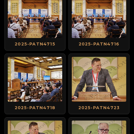
2025-PATN4715
2025-PATN4716
2025-PATN4718
2025-PATN4723