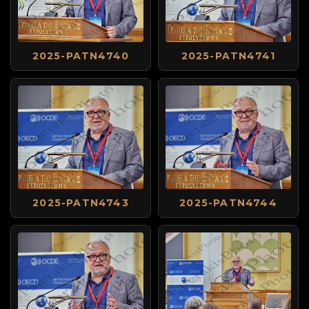
2025-PATN4740
2025-PATN4741
2025-PATN4743
2025-PATN4744