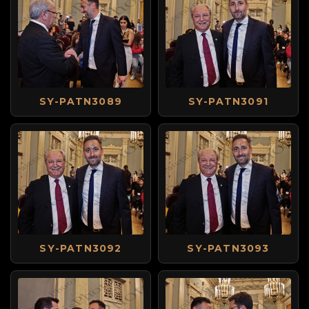
SY-PATN3089
SY-PATN3091
SY-PATN3092
SY-PATN3093