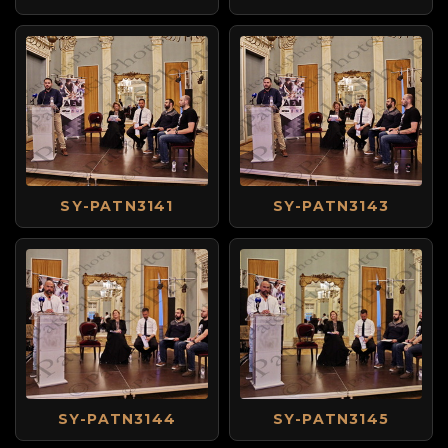
SY-PATN3141
SY-PATN3143
SY-PATN3144
SY-PATN3145