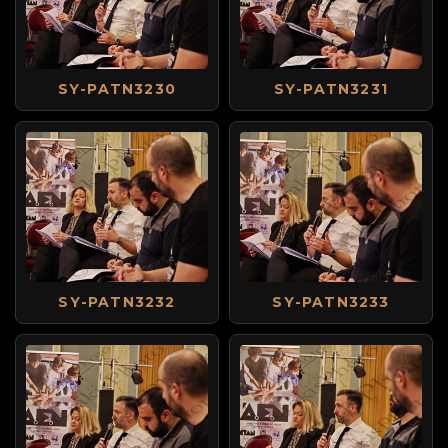
SY-PATN3230
SY-PATN3231
SY-PATN3232
SY-PATN3233