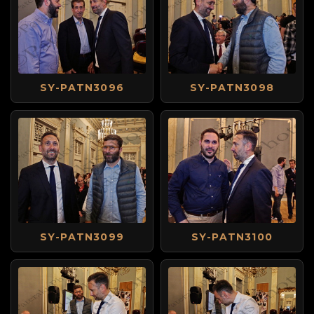
SY-PATN3096
SY-PATN3098
SY-PATN3099
SY-PATN3100