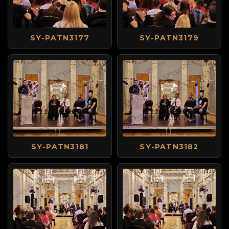
SY-PATN3177
SY-PATN3179
SY-PATN3181
SY-PATN3182