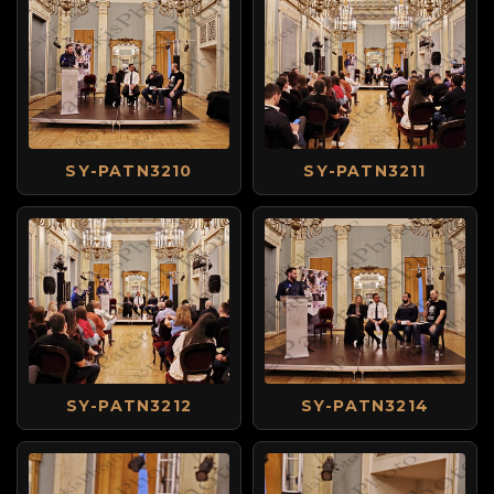
SY-PATN3210
SY-PATN3211
SY-PATN3212
SY-PATN3214