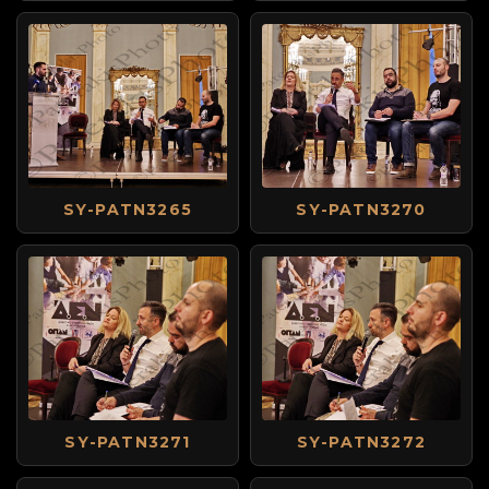
SY-PATN3265
SY-PATN3270
SY-PATN3271
SY-PATN3272