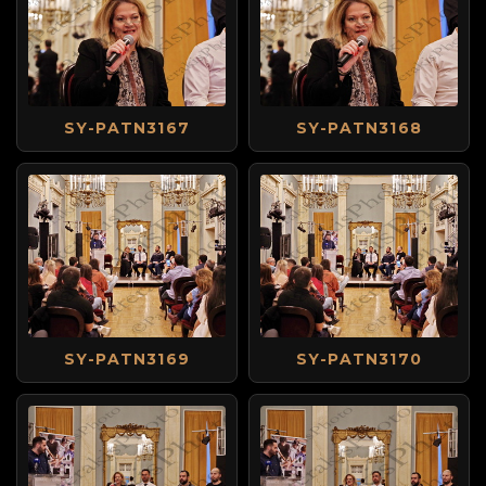
SY-PATN3167
SY-PATN3168
SY-PATN3169
SY-PATN3170