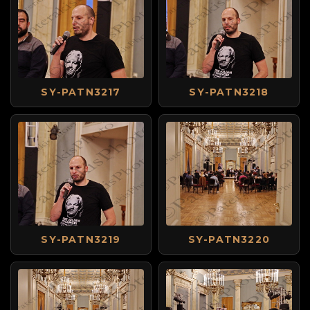
SY-PATN3217
SY-PATN3218
SY-PATN3219
SY-PATN3220