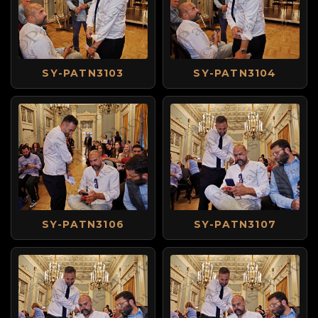
SY-PATN3103
SY-PATN3104
SY-PATN3106
SY-PATN3107