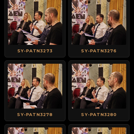
SY-PATN3273
SY-PATN3276
SY-PATN3278
SY-PATN3280