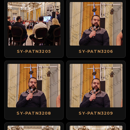
SY-PATN3205
SY-PATN3206
SY-PATN3208
SY-PATN3209