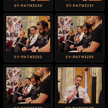
SY-PATN3250
SY-PATN3251
SY-PATN3252
SY-PATN3255