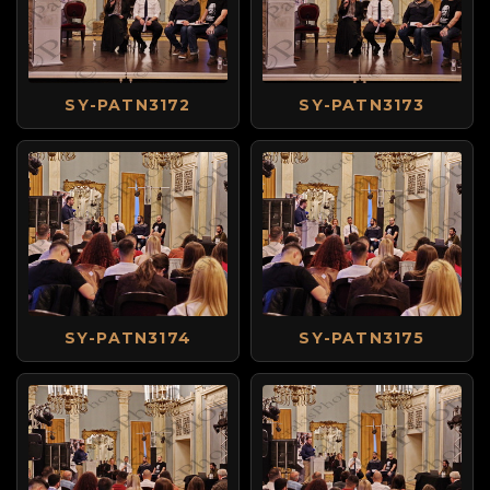
SY-PATN3172
SY-PATN3173
SY-PATN3174
SY-PATN3175