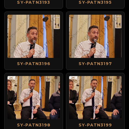
SY-PATN3193
SY-PATN3195
SY-PATN3196
SY-PATN3197
SY-PATN3198
SY-PATN3199