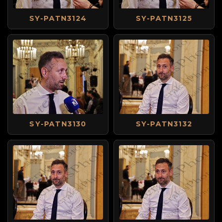
SY-PATN3124
SY-PATN3125
SY-PATN3130
SY-PATN3132