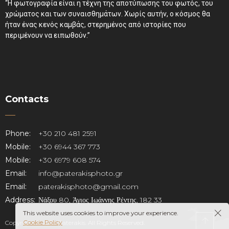
“Η φωτογραφία είναι η τέχνη της αποτύπωσης του φωτός, του
χρώματος και των συναισθημάτων. Χωρίς αυτήν, ο κόσμος θα
ήταν ένας κενός καμβάς, στερημένος από ιστορίες που
περιμένουν να ειπωθούν.”
Contacts
Phone:
+30 210 481 2591
Mobile:
+30 6944 367 773
Mobile:
+30 6979 608 574
Email:
info@paterakisphoto.gr
Email:
paterakisphoto@gmail.com
Address:
Νάξου 80, Άγιος Ιωάννης Ρέντης, 182 33
This website uses cookies to improve your experience.
Cookie Policy
Copyright © 2025 Paterakis. All Rights Reserved.