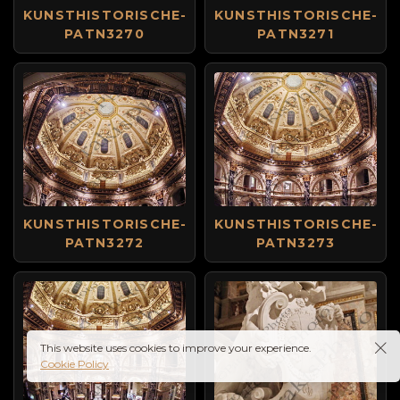
KUNSTHISTORISCHE-
KUNSTHISTORISCHE-
PATN3270
PATN3271
KUNSTHISTORISCHE-
KUNSTHISTORISCHE-
PATN3272
PATN3273
This website uses cookies to improve your experience.
Cookie Policy