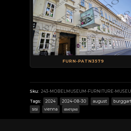
FURN-PATN3579
Sku:
243-MOBELMUSEUM-FURNITURE-MUSEUM
Tags:
2024
2024-08-30
august
burggar
sisi
vienna
αυστρια