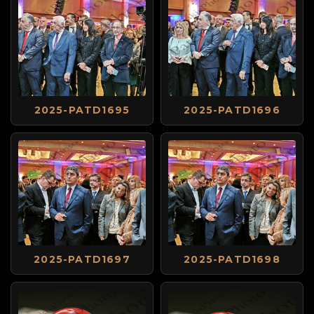
2025-PATD1695
2025-PATD1696
2025-PATD1697
2025-PATD1698