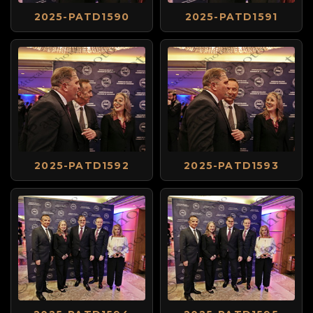
2025-PATD1590
2025-PATD1591
2025-PATD1592
2025-PATD1593