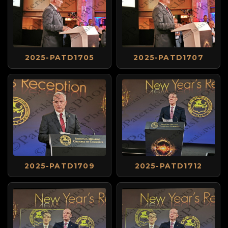
2025-PATD1705
2025-PATD1707
2025-PATD1709
2025-PATD1712