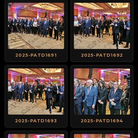
2025-PATD1691
2025-PATD1692
2025-PATD1693
2025-PATD1694