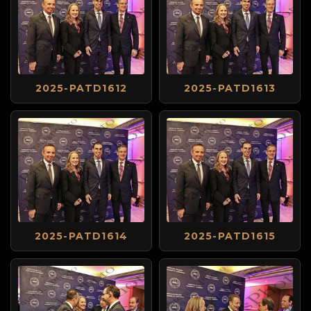
2025-PATD1612
2025-PATD1613
2025-PATD1614
2025-PATD1615