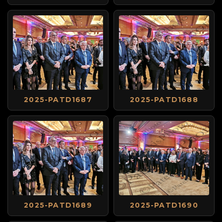
2025-PATD1687
2025-PATD1688
2025-PATD1689
2025-PATD1690