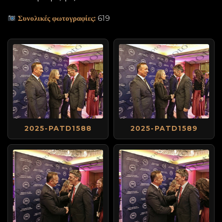
Συνολικές φωτογραφίες:
619
2025-PATD1588
2025-PATD1589