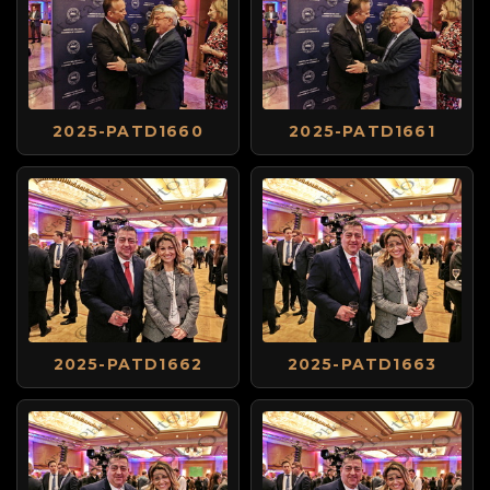
2025-PATD1660
2025-PATD1661
2025-PATD1662
2025-PATD1663