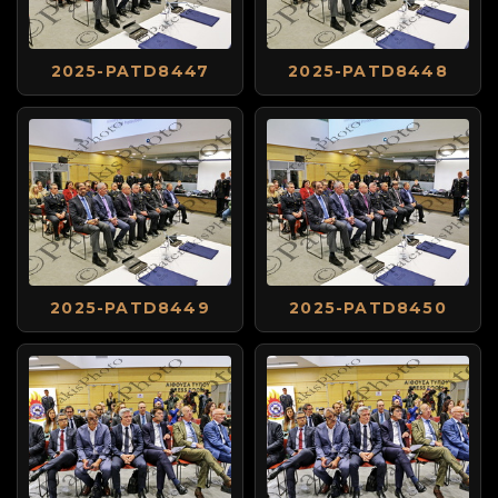
2025-PATD8447
2025-PATD8448
2025-PATD8449
2025-PATD8450