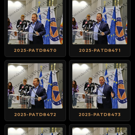
2025-PATD8470
2025-PATD8471
2025-PATD8472
2025-PATD8473