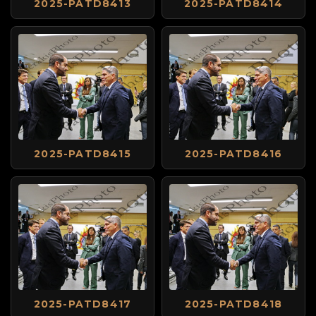
2025-PATD8413
2025-PATD8414
2025-PATD8415
2025-PATD8416
2025-PATD8417
2025-PATD8418