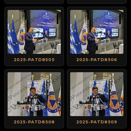
2025-PATD8505
2025-PATD8506
2025-PATD8508
2025-PATD8509