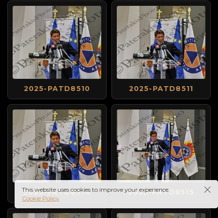
2025-PATD8510
2025-PATD8511
This website uses cookies to improve your experience.
2025-PATD8514
2025-PATD8515
Cookie Policy