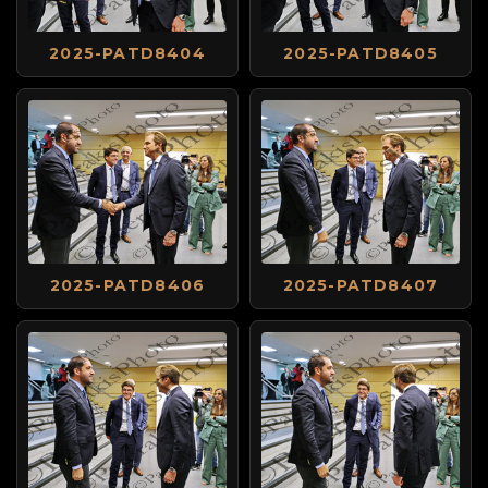
2025-PATD8404
2025-PATD8405
2025-PATD8406
2025-PATD8407