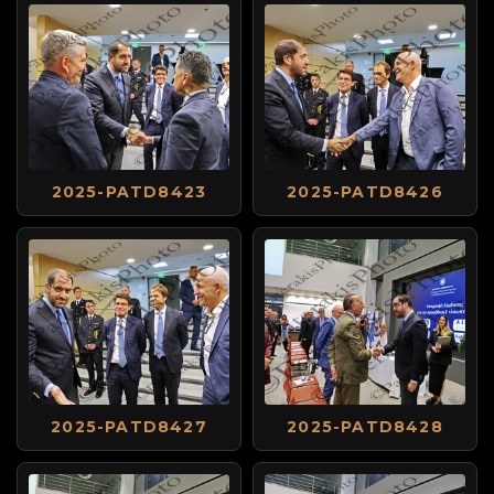
2025-PATD8423
2025-PATD8426
2025-PATD8427
2025-PATD8428