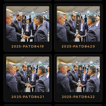
2025-PATD8419
2025-PATD8420
2025-PATD8421
2025-PATD8422