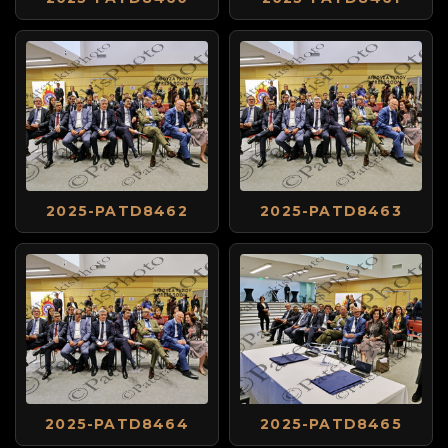
2025-PATD8462
2025-PATD8463
2025-PATD8464
2025-PATD8465