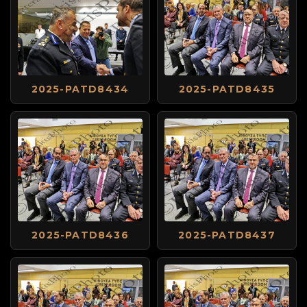
2025-PATD8434
2025-PATD8435
2025-PATD8436
2025-PATD8437