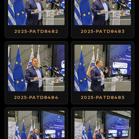
2025-PATD8482
2025-PATD8483
2025-PATD8484
2025-PATD8485