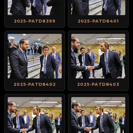
2025-PATD8399
2025-PATD8401
2025-PATD8402
2025-PATD8403